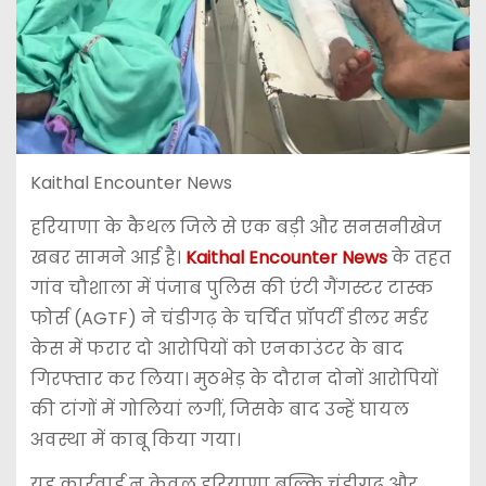
Kaithal Encounter News
हरियाणा के
कैथल
जिले से एक बड़ी और सनसनीखेज
खबर सामने आई है।
Kaithal Encounter News
के तहत
गांव चौशाला में पंजाब पुलिस की एंटी गैंगस्टर टास्क
फोर्स (AGTF) ने चंडीगढ़ के चर्चित प्रॉपर्टी डीलर मर्डर
केस में फरार दो आरोपियों को एनकाउंटर के बाद
गिरफ्तार कर लिया। मुठभेड़ के दौरान दोनों आरोपियों
की टांगों में गोलियां लगीं, जिसके बाद उन्हें घायल
अवस्था में काबू किया गया।
यह कार्रवाई न केवल हरियाणा बल्कि
चंडीगढ़
और