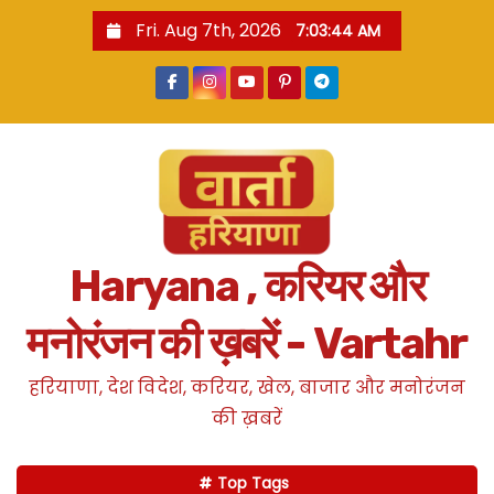
S
Fri. Aug 7th, 2026
7:03:45 AM
k
i
p
t
o
c
o
n
Haryana , करियर और
t
e
मनोरंजन की ख़बरें - Vartahr
n
t
हरियाणा, देश विदेश, करियर, खेल, बाजार और मनोरंजन
की ख़बरें
Top Tags