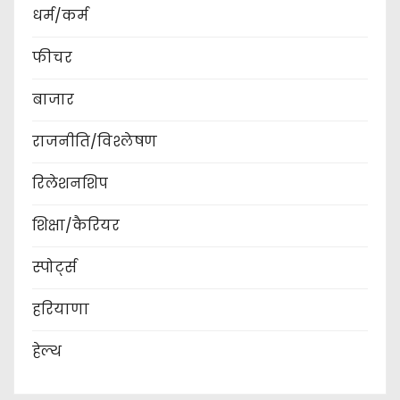
धर्म/कर्म
फीचर
बाजार
राजनीति/विश्लेषण
रिलेशनशिप
शिक्षा/कैरियर
स्पोर्ट्स
हरियाणा
हेल्थ