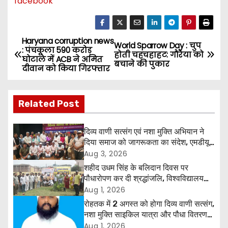
facebook
Haryana corruption news
P
World Sparrow Day : चुप
: पंचकूला 590 करोड़
होती चहचहाहट: गौरैया को
घोटाले में ACB ने अमित
o
बचाने की पुकार
दीवान को किया गिरफ्तार
s
Related Post
t
n
दिव्य वाणी सत्संग एवं नशा मुक्ति अभियान ने
दिया समाज को जागरूकता का संदेश, एमडीयू
a
रोहतक में हजारों लोगों ने लिया संकल्प
Aug 3, 2026
शहीद उधम सिंह के बलिदान दिवस पर
v
पौधारोपण कर दी श्रद्धांजलि, विश्वविद्यालय
और राजपत्रित अवकाश बहाल करने की उठी
Aug 1, 2026
i
मांग
रोहतक में 2 अगस्त को होगा दिव्य वाणी सत्संग,
g
नशा मुक्ति साइकिल यात्रा और पौधा वितरण
कार्यक्रम
Aug 1, 2026