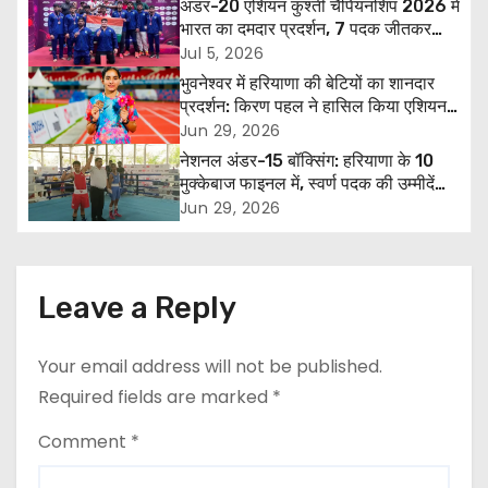
अंडर-20 एशियन कुश्ती चैंपियनशिप 2026 में
a
भारत का दमदार प्रदर्शन, 7 पदक जीतकर
ओवरऑल टीम ट्रॉफी में तीसरा स्थान
Jul 5, 2026
v
भुवनेश्वर में हरियाणा की बेटियों का शानदार
प्रदर्शन: किरण पहल ने हासिल किया एशियन
i
गेम्स क्वालिफाइंग स्टैंडर्ड, पूजा ने जीता कांस्य
Jun 29, 2026
पदक
नेशनल अंडर-15 बॉक्सिंग: हरियाणा के 10
g
मुक्केबाज फाइनल में, स्वर्ण पदक की उम्मीदें
बढ़ीं
a
Jun 29, 2026
t
i
Leave a Reply
o
Your email address will not be published.
n
Required fields are marked
*
Comment
*