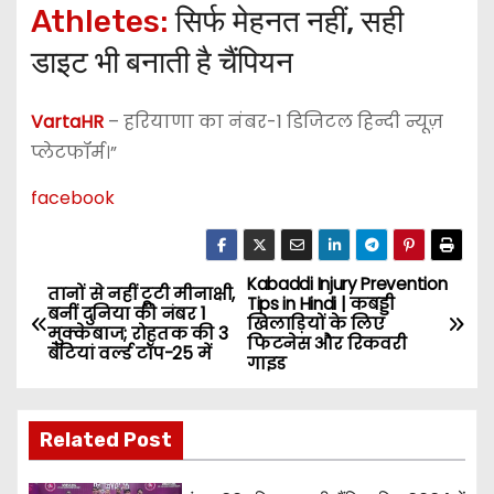
Athletes:
सिर्फ मेहनत नहीं, सही
डाइट भी बनाती है चैंपियन
VartaHR
– हरियाणा का नंबर-1 डिजिटल हिन्दी न्यूज़
प्लेटफॉर्म।”
facebook
Kabaddi Injury Prevention
P
तानों से नहीं टूटी मीनाक्षी,
Tips in Hindi | कबड्डी
बनीं दुनिया की नंबर 1
खिलाड़ियों के लिए
o
मुक्केबाज; रोहतक की 3
फिटनेस और रिकवरी
बेटियां वर्ल्ड टॉप-25 में
गाइड
s
t
Related Post
n