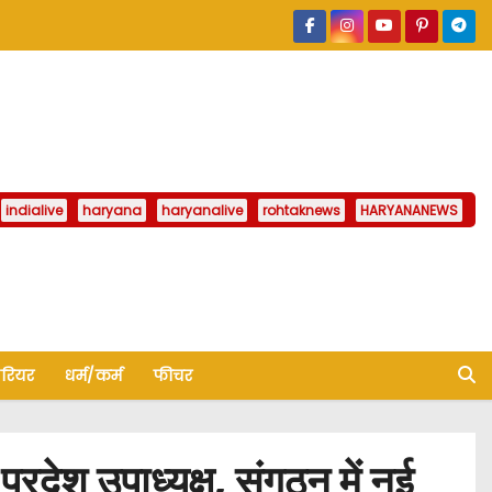
indialive
haryana
haryanalive
rohtaknews
HARYANANEWS
ैरियर
धर्म/कर्म
फीचर
ेश उपाध्यक्ष, संगठन में नई