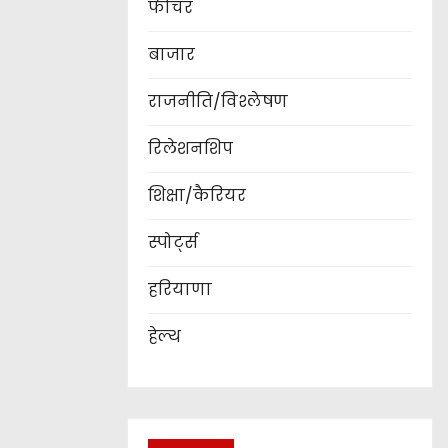
फीचर
बाजार
राजनीति/विश्लेषण
रिलेशनशिप
शिक्षा/कैरियर
स्पोर्ट्स
हरियाणा
हेल्थ