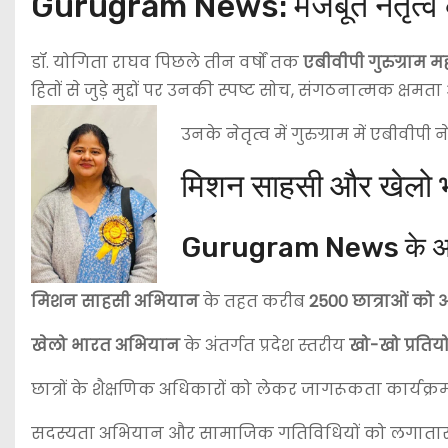
Gurugram News: मजबूत नेतृत्व के र
डॉ. योगिता राघव पिछले तीन वर्षों तक
एबीवीपी गुरुग्राम म
हितों से जुड़े मुद्दों पर उनकी स्पष्ट सोच, संगठनात्मक क्षमता
उनके नेतृत्व में गुरुग्राम में एबीवीपी
मिशन साहसी और खेलो भ
Gurugram News के अनुसार
मिशन साहसी अभियान
के तहत करीब
2500 छात्राओं को आ
खेलो भारत अभियान
के अंतर्गत प्रदेश स्तरीय
खो-खो प्रतिय
छात्रों के शैक्षणिक अधिकारों को लेकर जागरूकता कार्य
सदस्यता अभियान और सामाजिक गतिविधियों को लगातार 