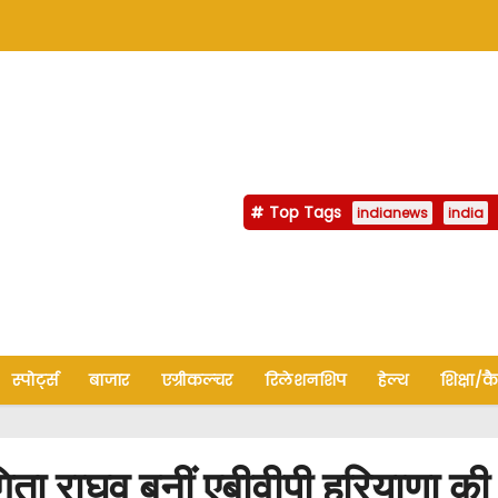
Top Tags
indianews
india
स्पोर्ट्स
बाजार
एग्रीकल्चर
रिलेशनशिप
हेल्थ
शिक्षा/क
घव बनीं एबीवीपी हरियाणा की प्रद