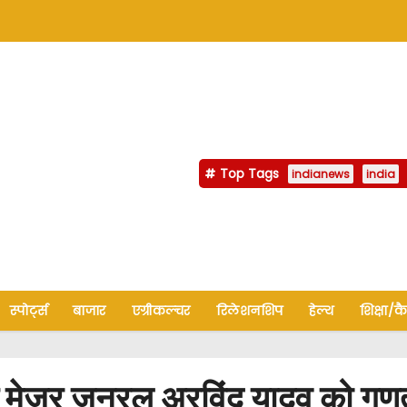
Top Tags
indianews
india
स्पोर्ट्स
बाजार
एग्रीकल्चर
रिलेशनशिप
हेल्थ
शिक्षा/क
जर जनरल अरविंद यादव को गणतंत्