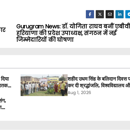
Gurugram News: डॉ. योगिता राघव बनीं एबीव
कार
हरियाणा की प्रदेश उपाध्यक्ष, संगठन में नई
जिम्मेदारियों की घोषणा
 दिया
शहीद उधम सिंह के बलिदान दिवस 
तक में
कर दी श्रद्धांजलि, विश्वविद्यालय 
अवकाश बहाल करने की उठी मांग
Aug 1, 2026
संग,
ण