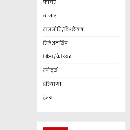
फीचर
बाजार
राजनीति/विश्लेषण
रिलेशनशिप
शिक्षा/कैरियर
स्पोर्ट्स
हरियाणा
हेल्थ