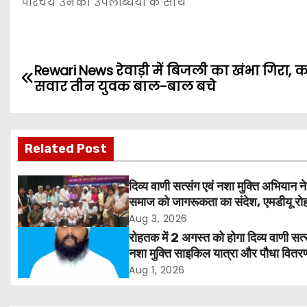
परिचय उनकी उपलब्धियों के साथ
P
Rewari News रेवाड़ी में बिजली का खंभा गिरा, 
सवार तीन युवक बाल-बाल बचे
o
s
Related Post
t
n
दिव्य वाणी सत्संग एवं नशा मुक्ति अभियान ने
समाज को जागरूकता का संदेश, एमडीयू रोह
a
हजारों लोगों ने लिया संकल्प
Aug 3, 2026
v
रोहतक में 2 अगस्त को होगा दिव्य वाणी सत्
नशा मुक्ति साइकिल यात्रा और पौधा वितर
i
कार्यक्रम
Aug 1, 2026
g