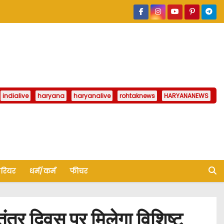
indialive
haryana
haryanalive
rohtaknews
HARYANANEWS
ैरियर
धर्म/कर्म
फीचर
र दिवस पर मिलेगा विशिष्ट