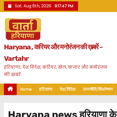
S
Sat. Aug 8th, 2026
9:17:48 PM
k
i
p
t
o
Haryana , करियर और मनोरंजन की ख़बरें -
c
o
Vartahr
n
हरियाणा, देश विदेश, करियर, खेल, बाजार और मनोरंजन
t
की ख़बरें
e
n
Home
हरियाणा
देश/विदेश
राजनीति/विश्लेषण
t
Haryana news हरियाणा के मे