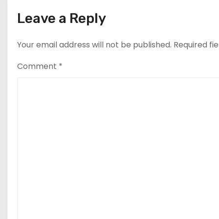
a
Leave a Reply
t
Your email address will not be published.
Required fi
i
Comment
*
o
n