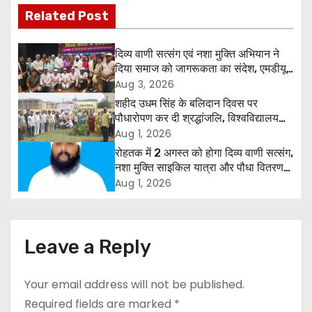
Related Post
t
n
दिव्य वाणी सत्संग एवं नशा मुक्ति अभियान ने
दिया समाज को जागरूकता का संदेश, एमडीयू
a
रोहतक में हजारों लोगों ने लिया संकल्प
Aug 3, 2026
शहीद उधम सिंह के बलिदान दिवस पर
v
पौधारोपण कर दी श्रद्धांजलि, विश्वविद्यालय
और राजपत्रित अवकाश बहाल करने की उठी
Aug 1, 2026
i
मांग
रोहतक में 2 अगस्त को होगा दिव्य वाणी सत्संग,
g
नशा मुक्ति साइकिल यात्रा और पौधा वितरण
कार्यक्रम
Aug 1, 2026
a
t
Leave a Reply
i
o
Your email address will not be published.
Required fields are marked
*