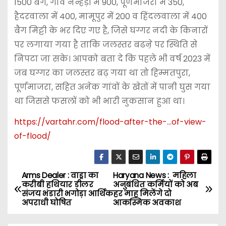
1500 बैग, गांव नन्हेड़ी में 900, पूर्णमाजरा में 350,
हैदरवाला में 400, मामूपुर में 200 व हिंदलवाला में 400
बैग मिट्टी के भर दिए गए है, जिसे घग्गर नदी के किनारों
पर लगाया गया है ताकि जलस्तर बढऩे पर स्थिति से
निपटा जा सके। आपको बता दे कि पहले भी वर्ष 2023 में
जब घग्गर का जलस्तर बढ़ गया था तो हिम्मतपुरा,
पूर्णमाजरा, सहित अनेक गांवों के खेतों में पानी घुस गया
था जिससे फसलों को भी भारी नुकसान हुआ था।
https://vartahr.com/
flood-after-the-…of-view-
of-flood
/
Arms Dealer : वाड्रा का
Haryana News : महिला
P
करीबी हथियार डीलर
अनुबंधित कर्मियों को अब
संजय भंडारी भगोड़ा आर्थिक
हर माह मिलेंगे दो
o
अपराधी घोषित
आकस्मिक अवकाश
s