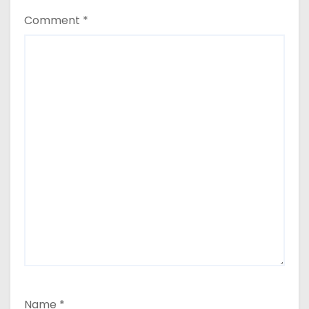
n
Comment
*
Name
*