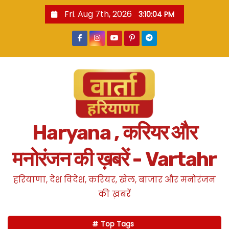
S
Fri. Aug 7th, 2026
3:10:05 PM
k
i
p
t
o
c
o
n
Haryana , करियर और
t
e
मनोरंजन की ख़बरें - Vartahr
n
t
हरियाणा, देश विदेश, करियर, खेल, बाजार और मनोरंजन
की ख़बरें
Top Tags