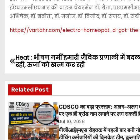
ईएचएमसीएचआर की वाइस चेयरमैन डॉ. श्वेता, एएएमसीआई की
अभिषेक, डॉ. बबीता, डॉ. मनोज, डॉ. विनोद, डॉ. संजय, डॉ. सं
https://vartahr.com/
electro-homeopat…d-got-the
Heat : भीषण गर्मी हमारी जैविक प्रणाली में बद
P
रही, ऊर्जा को खत्म कर रही
o
s
Related Post
t
CDSCO का बड़ा प्रस्ताव: अलग-अलग 
n
पर एक ही ब्रांड नाम लगाने पर लग सकती ह
मरीजों की सुरक्षा होगी मजबूत
Jul 10, 2026
a
पीजीआईएमएस रोहतक में पहली बार बनी न
v
टीचिंग कर्मचारियों की क्रिकेट टीम, कुलपत