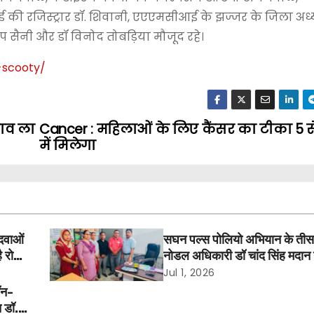
 रजिस्ट्रार डॉ. शिवानी, एएएमसीआई के झज्जर के जिला अध्यक
दीप सैनी और डॉ विनोद तोबड़िया मौजूद रहे।
-scooty
/
‎
लाव ला
Cancer : महिलाओं के लिए कैंसर का टीका 5 स
में मिलेगा
दवाओं
सघन पल्स पोलियो अभियान के तीसरे
ै रोक,
नोडल अधिकारी डॉ चांद सिंह मदान न
हांसी में किया निरीक्षण
Jul 1, 2026
ॉन-
ि डॉ.