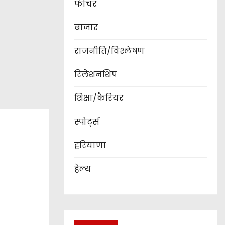
फीचर
बाजार
राजनीति/विश्लेषण
रिलेशनशिप
शिक्षा/कैरियर
स्पोर्ट्स
हरियाणा
हेल्थ