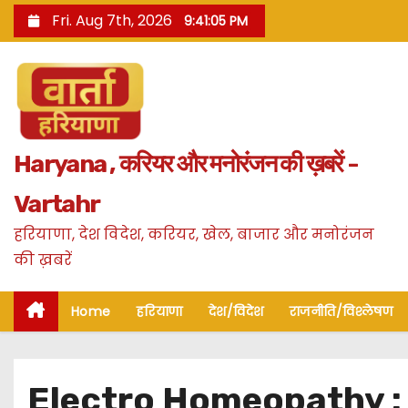
S
Fri. Aug 7th, 2026
9:41:06 PM
k
i
p
t
o
Haryana , करियर और मनोरंजन की ख़बरें -
c
o
Vartahr
n
हरियाणा, देश विदेश, करियर, खेल, बाजार और मनोरंजन
t
की ख़बरें
e
n
Home
हरियाणा
देश/विदेश
राजनीति/विश्लेषण
t
Electro Homeopathy : रोहतक 