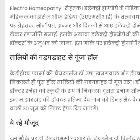
Electro Homeopathy : रोहतक। इलेक्ट्रो होम्योपैथी 
मेडिकल काउंसिल ऑफ इंडिया (एएएमसीआई) के तत्वावधान 
पर रोहतक, सोनीपत, झज्जर और दिल्ली से आए इलेक्ट्रो होम्योपै
लेकर रणनीति बनाई। इसके अलावा इलेक्ट्रो होम्योपैथी की 
डॉक्टर्स के अनुभव को जाना। इस मौके पर इलेक्ट्रो होम्योपै
तालियों की गड़गड़ाहट से गूंजा हॉल
केडीईएच फार्मा की चेयरपर्सन डॉ. उषा खनगवाल और ईएचए
निकलते ही पूरा हॉल तालियों की गड़गड़ाहट से गूंज उठ
डॉक्टर स्नेहा को स्कूटी के रूप में निकला। दूसरा इनाम सोन
इनाम झारखंड की डॉक्टर प्रतिमा देवांगन को डिनर सेट के रू
वाली 30 जून को गिफ्ट हैंपर दिए जाएंगे।
ये रहे मौजूद
इस मौके पर डॉ. ईएचएमसीएचआर के चेयरमैन डॉ. विनोद ख