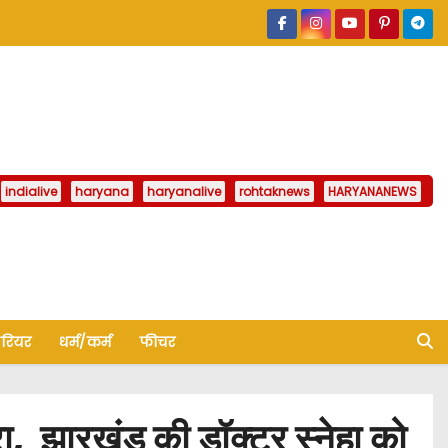
indialive
haryana
haryanalive
rohtaknews
HARYANANEWS
ैरियर
धर्म/कर्म
फीचर
, झारखंड की डॉक्टर स्नेहा को