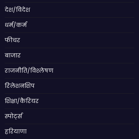
देश/विदेश
धर्म/कर्म
फीचर
बाजार
राजनीति/विश्लेषण
रिलेशनशिप
शिक्षा/कैरियर
स्पोर्ट्स
हरियाणा