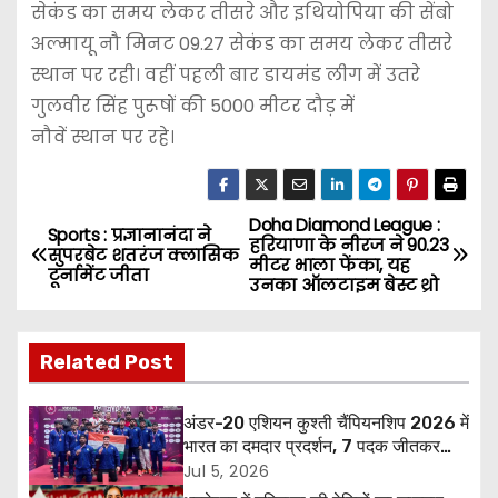
सेकंड का समय लेकर तीसरे और इथियोपिया की सेंबो
अल्मायू नौ मिनट 09.27 सेकंड का समय लेकर तीसरे
स्थान पर रही। वहीं पहली बार डायमंड लीग में उतरे
गुलवीर सिंह पुरूषों की 5000 मीटर दौड़ में
नौवें स्थान पर रहे।
Doha Diamond League :
P
Sports : प्रज्ञानानंदा ने
हरियाणा के नीरज ने 90.23
सुपरबेट शतरंज क्लासिक
मीटर भाला फेंका, यह
o
टूर्नामेंट जीता
उनका ऑलटाइम बेस्ट थ्रो
s
Related Post
t
n
अंडर-20 एशियन कुश्ती चैंपियनशिप 2026 में
भारत का दमदार प्रदर्शन, 7 पदक जीतकर
a
ओवरऑल टीम ट्रॉफी में तीसरा स्थान
Jul 5, 2026