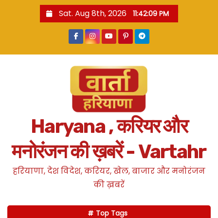
S
Sat. Aug 8th, 2026
11:42:10 PM
k
i
p
t
o
c
o
n
Haryana , करियर और
t
e
मनोरंजन की ख़बरें - Vartahr
n
t
हरियाणा, देश विदेश, करियर, खेल, बाजार और मनोरंजन
की ख़बरें
Top Tags