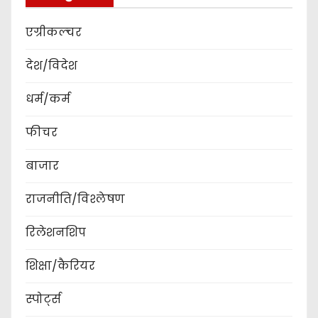
एग्रीकल्चर
देश/विदेश
धर्म/कर्म
फीचर
बाजार
राजनीति/विश्लेषण
रिलेशनशिप
शिक्षा/कैरियर
स्पोर्ट्स