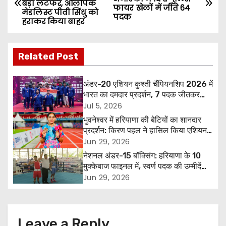
बड़ा लटफेर, ओलंपिक
o
फायर खेलों में जीते 64
मेडलिस्ट पीवी सिंधु को
पदक
हराकर किया बाहर
s
t
Related Post
n
अंडर-20 एशियन कुश्ती चैंपियनशिप 2026 में
a
भारत का दमदार प्रदर्शन, 7 पदक जीतकर
ओवरऑल टीम ट्रॉफी में तीसरा स्थान
Jul 5, 2026
v
भुवनेश्वर में हरियाणा की बेटियों का शानदार
प्रदर्शन: किरण पहल ने हासिल किया एशियन
i
गेम्स क्वालिफाइंग स्टैंडर्ड, पूजा ने जीता कांस्य
Jun 29, 2026
पदक
नेशनल अंडर-15 बॉक्सिंग: हरियाणा के 10
g
मुक्केबाज फाइनल में, स्वर्ण पदक की उम्मीदें
बढ़ीं
a
Jun 29, 2026
t
i
Leave a Reply