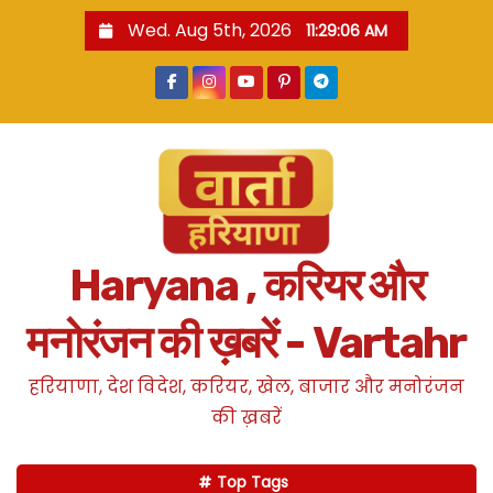
S
Wed. Aug 5th, 2026
11:29:07 AM
k
i
p
t
o
c
o
n
Haryana , करियर और
t
e
मनोरंजन की ख़बरें - Vartahr
n
t
हरियाणा, देश विदेश, करियर, खेल, बाजार और मनोरंजन
की ख़बरें
Top Tags