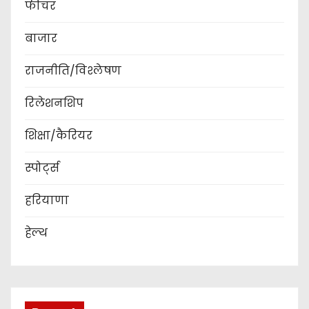
फीचर
बाजार
राजनीति/विश्लेषण
रिलेशनशिप
शिक्षा/कैरियर
स्पोर्ट्स
हरियाणा
हेल्थ