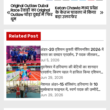
Original Outlaw Dubai
P
Ketan Chawla मध्य प्रदेश
Race रेवाड़ी का Original
के केतन चावला ने किया
Outlaw घोड़ा दुबई में फिर
o
बड़ा उलटफेर
धूम
s
Related Post
t
n
अंडर-20 एशियन कुश्ती चैंपियनशिप 2026 में
भारत का दमदार प्रदर्शन, 7 पदक जीतकर
a
ओवरऑल टीम ट्रॉफी में तीसरा स्थान
Jul 5, 2026
भुवनेश्वर में हरियाणा की बेटियों का शानदार
v
प्रदर्शन: किरण पहल ने हासिल किया एशियन
गेम्स क्वालिफाइंग स्टैंडर्ड, पूजा ने जीता कांस्य
Jun 29, 2026
i
पदक
नेशनल अंडर-15 बॉक्सिंग: हरियाणा के 10
g
मुक्केबाज फाइनल में, स्वर्ण पदक की उम्मीदें
बढ़ीं
Jun 29, 2026
a