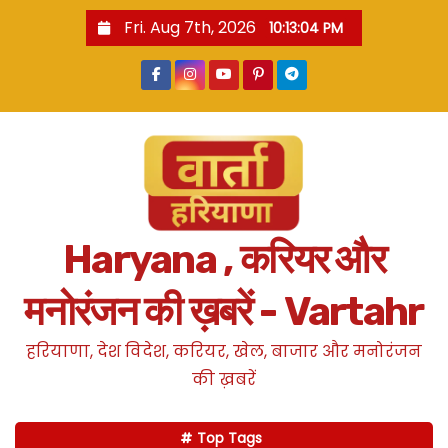
S
Fri. Aug 7th, 2026
10:13:05 PM
k
i
p
t
o
c
o
n
Haryana , करियर और
t
e
मनोरंजन की ख़बरें - Vartahr
n
t
हरियाणा, देश विदेश, करियर, खेल, बाजार और मनोरंजन
की ख़बरें
Top Tags