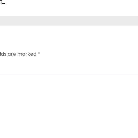
ण
elds are marked
*