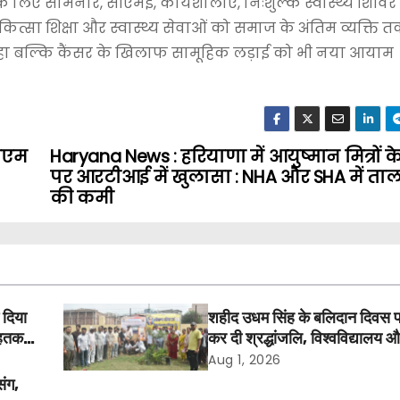
े लिए सेमिनार, सीएमई, कार्यशालाएँ, निःशुल्क स्वास्थ्य शिवि
चिकित्सा शिक्षा और स्वास्थ्य सेवाओं को समाज के अंतिम व्यक्ति 
रहा बल्कि कैंसर के खिलाफ सामूहिक लड़ाई को भी नया आयाम
सीएम
Haryana News : हरियाणा में आयुष्मान मित्रों क
पर आरटीआई में खुलासा : NHA और SHA में ता
की कमी
 दिया
शहीद उधम सिंह के बलिदान दिवस 
तक में
कर दी श्रद्धांजलि, विश्वविद्यालय 
अवकाश बहाल करने की उठी मांग
Aug 1, 2026
संग,