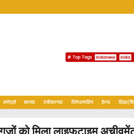
Top Tags
indianews
india
स्पोर्ट्स
बाजार
एग्रीकल्चर
रिलेशनशिप
हेल्थ
शिक्षा/क
ग्गजों को मिला लाइफटाइम अचीवमेंट