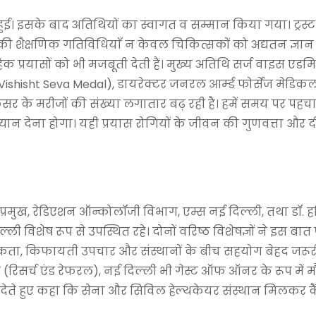
ुई। इसके बाद अतिथियों का स्वागत व सम्मान किया गया। ट्रस्ट 
र की शैक्षणिक गतिविधियाँ न केवल चिकित्सकों को अद्यतन ज्ञान 
क प्रयासों को भी मजबूती देती हैं। मुख्य अतिथि सर्ज वाइस एडम
shisht Seva Medal), डायरेक्टर जनरल आर्म्ड फोर्सेज मेडिकल
ंसर के मरीजों की संख्या लगातार बढ़ रही है। हमें समय पर पहच
 देना होगा। यही प्रयास रोगियों के जीवन की गुणवत्ता और दीर
 पूर्व प्रमुख, रेडिएशन ऑन्कोलॉजी विभाग, एम्स नई दिल्ली, तथा डॉ. 
ल्ली विशेष रूप से उपस्थित रहे। दोनों वरिष्ठ विशेषज्ञों ने इस बा
कता, किफायती उपचार और संस्थानों के बीच सहयोग बेहद जरूरी
 (रिसर्च एंड रेफरल), नई दिल्ली भी गेस्ट ऑफ ऑनर के रूप में मौ
देते हुए कहा कि सेना और सिविल हेल्थकेयर संस्थान मिलकर क