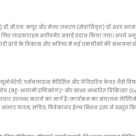
त) डॉ. बी.एन. कपूर और मेजर जनरल (सेवानिवृत्त) डॉ. शरद भट
 के लिए लाइफटाइम अचीवमेंट अवार्ड प्रदान किया गया। अपने अ
बुनियादी ढांचे के विकास और भविष्य में नई तकनीकों की संभावनाओ
यूनोथेरेपी, पर्सनलाइज्ड मेडिसिन और पेलिएटिव केयर जैसे विषय
ी एप्रोच (बहु-आयामी दृष्टिकोण)” और साक्ष्य आधारित चिकित्सा (
ार उपलब्ध कराने का मार्ग है। कार्यक्रम का संचालन लेफ्टिन
ज़ाद यादव, सचिव, विवेकानंद हेल्थ मिशन ट्रस्ट ने प्रस्तुत क