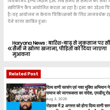
विवेकानंद हेल्थ मिशन ट्रस्ट लंबे समय से समाज की सेवा क
स्क्रीनिंग कैंप आयोजित करता आ रहा है। ट्रस्ट का उद्देश्य 
है। यह आयोजन न केवल चिकित्सकों के लिए ज्ञानवर्धक 
देने वाला साबित हुआ।
Haryana News : बारिश-बाढ़ से नुकसान पर 
P
सैनी ने खोला खजाना, पीड़ितों को दिया जाएगा
o
मुआवजा
s
Related Post
t
n
दिव्य वाणी सत्संग एवं नशा मुक्ति अभियान ने
समाज को जागरूकता का संदेश, एमडीयू रोह
a
हजारों लोगों ने लिया संकल्प
Aug 3, 2026
v
रोहतक में 2 अगस्त को होगा दिव्य वाणी सत्