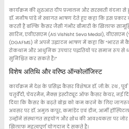
कार्यक्रम की शुरुआत दीप प्रज्वलन और सरस्वती वंदना से ह
डॉ. मनीष पांडे ने स्वागत भाषण देते हुए कहा कि इस प्रका
करती हैं बल्कि कैंसर जैसी गंभीर बीमारी के खिलाफ सामूहि
सारिन, एवीएसएम (Ati Vishisht Seva Medal), वीएसएम (Vi
(DGAFMS) ने अपने उद्घाटन भाषण में कहा कि “भारत में कै
रोकथाम और आधुनिक उपचार पद्धतियों पर समान रूप से ध्यान
सुनिश्चित कर सकते हैं।”
विशेष अतिथि और वरिष्ठ ऑन्कोलॉजिस्ट
कार्यक्रम में देश के प्रसिद्ध कैंसर विशेषज्ञ डॉ. जी.के. रथ ,
चतुर्वेदी, चेयरमैन, मैक्स इंस्टीट्यूट ऑफ कैंसर केयर, नई दि
दिया कि कैंसर के बढ़ते बोझ को कम करने के लिए जागरू
अवसर पर डॉ. अमुल कपूर, कमांडेंट एवं डीन, आर्मी हॉस्पिटल
उन्होंने संस्थागत सहयोग और शोध की आवश्यकता पर जोर 
खिलाफ महत्वपूर्ण योगदान दे सकते हैं।