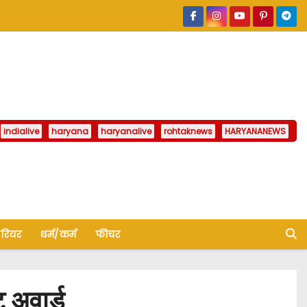
indialive
haryana
haryanalive
rohtaknews
HARYANANEWS
ैरियर
धर्म/कर्म
फीचर
 अवार्ड