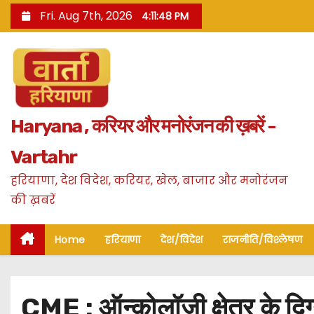
S
Fri. Aug 7th, 2026
4:11:49 PM
k
i
p
t
o
Haryana , करियर और मनोरंजन की ख़बरें -
c
o
Vartahr
n
हरियाणा, देश विदेश, करियर, खेल, बाजार और मनोरंजन
t
की ख़बरें
e
n
Home
हरियाणा
देश/विदेश
राजनीति/विश्लेषण
t
CME : ऑन्कोलॉजी क्षेत्र के दि