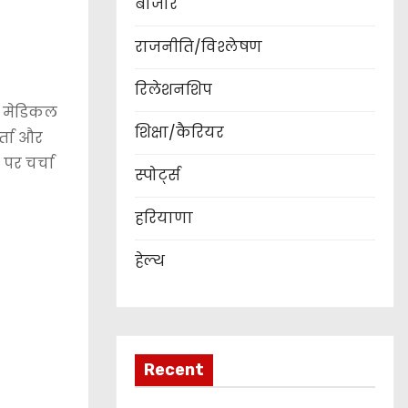
बाजार
राजनीति/विश्लेषण
रिलेशनशिप
ंग मेडिकल
शिक्षा/कैरियर
्ता और
 पर चर्चा
स्पोर्ट्स
हरियाणा
हेल्थ
Recent