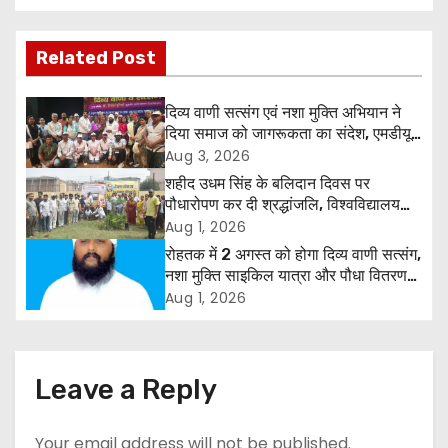
s
Related Post
t
n
दिव्य वाणी सत्संग एवं नशा मुक्ति अभियान ने
दिया समाज को जागरूकता का संदेश, एमडीयू
a
रोहतक में हजारों लोगों ने लिया संकल्प
Aug 3, 2026
शहीद उधम सिंह के बलिदान दिवस पर
v
पौधारोपण कर दी श्रद्धांजलि, विश्वविद्यालय
और राजपत्रित अवकाश बहाल करने की उठी
Aug 1, 2026
i
मांग
रोहतक में 2 अगस्त को होगा दिव्य वाणी सत्संग,
g
नशा मुक्ति साइकिल यात्रा और पौधा वितरण
कार्यक्रम
Aug 1, 2026
a
t
Leave a Reply
i
Your email address will not be published.