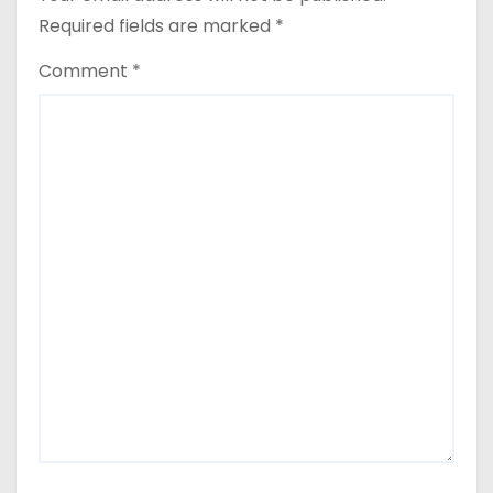
o
Required fields are marked
*
n
Comment
*