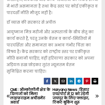
में भारी असमानता है तथा केंद्र स्तर पर कोई एकीकृत व
पारदर्शी नीति मौजूद नहीं है।
डॉ व्यास की सरकार से अपील
आयुष्मान मित्र मरीजों और अस्पतालों के बीच सेतु का
कार्य करते हैं, परंतु उनके वेतन व कार्य-स्थितियों में
पारदर्शिता और समानता का अभाव गंभीर चिंता का
विषय है। केंद्र सरकार को राष्ट्रीय स्तर पर एकीकृत
नीति बनानी चाहिए, वहीं हरियाणा सरकार को अपना
अड़ियल रुख छोड़कर तुरंत न्यूनतम वेतन
सुनिश्चित करना चाहिए।
CME : ऑन्कोलॉजी क्षेत्र के
Haryana News : हिसार
P
दिग्गजों को मिला
एयरपोर्ट से 12 को उड़ेगी
लाइफटाइम अचीवमेंट
जयपुर के लिए फ्लाइट,
o
अवार्ड
टिकट बुकिंग शुरू