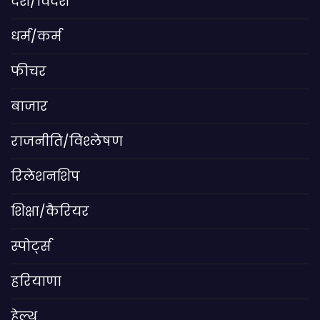
देश/विदेश
धर्म/कर्म
फीचर
बाजार
राजनीति/विश्लेषण
रिलेशनशिप
शिक्षा/कैरियर
स्पोर्ट्स
हरियाणा
हेल्थ