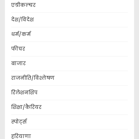
s
एग्रीकल्चर
p
देश/विदेश
a
धर्म/कर्म
g
फीचर
i
बाजार
n
a
राजनीति/विश्लेषण
t
रिलेशनशिप
i
शिक्षा/कैरियर
o
स्पोर्ट्स
n
हरियाणा