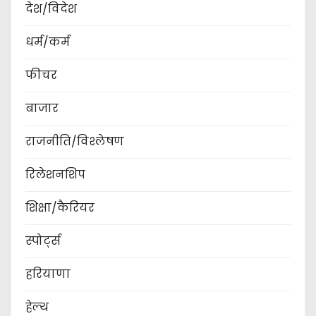
देश/विदेश
a
धर्म/कर्म
g
फीचर
i
बाजार
n
a
राजनीति/विश्लेषण
t
रिलेशनशिप
i
शिक्षा/कैरियर
o
स्पोर्ट्स
n
हरियाणा
हेल्थ