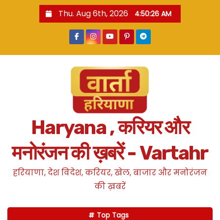
S
Thu. Aug 6th, 2026
4:50:28 AM
k
i
p
t
o
c
o
n
Haryana , करियर और
t
e
मनोरंजन की ख़बरें - Vartahr
n
t
हरियाणा, देश विदेश, करियर, खेल, बाजार और मनोरंजन
की ख़बरें
Top Tags