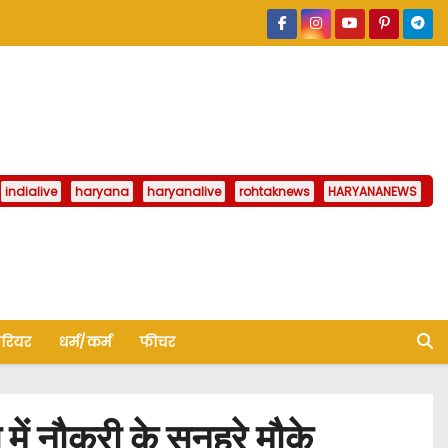
indialive
haryana
haryanalive
rohtaknews
HARYANANEWS
ैरियर
धर्म/कर्म
फीचर
ें नौकरी के सुनहरे मौके