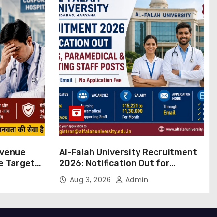
evenue
Al-Falah University Recruitment
ue Targets
2026: Notification Out for
 बड़ा कदम,
Nursing, Paramedical &
Aug 3, 2026
Admin
ांग
Supporting Staff Posts, Apply
Through Email