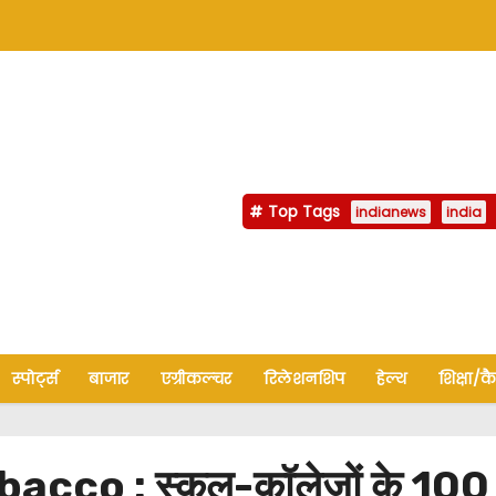
Top Tags
indianews
india
स्पोर्ट्स
बाजार
एग्रीकल्चर
रिलेशनशिप
हेल्थ
शिक्षा/क
 : स्कूल-कॉलेजों के 100 गज द