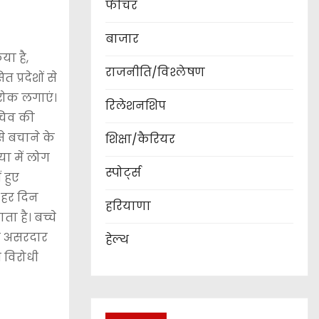
फीचर
बाजार
या है,
राजनीति/विश्लेषण
प्रदेशों से
 रोक लगाएं।
रिलेशनशिप
सचिव की
से बचाने के
शिक्षा/कैरियर
ा में लोग
स्पोर्ट्स
 हुए
। हर दिन
हरियाणा
ा है। बच्चे
को असरदार
हेल्थ
ी विरोधी