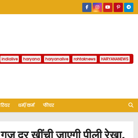
indialive
haryana
haryanalive
rohtaknews
HARYANANEWS
ैरियर
धर्म/कर्म
फीचर
ूर खींची जाएगी पीली रेखा,