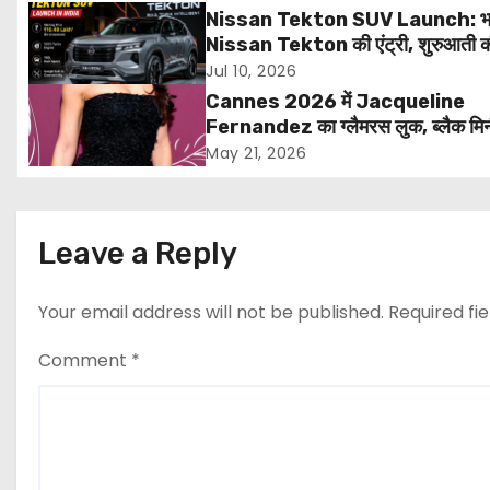
n
Nissan Tekton SUV Launch: भार
Nissan Tekton की एंट्री, शुरुआती 
a
₹10.49 लाख, 20 जुलाई से डिलीवरी शुर
Jul 10, 2026
v
Cannes 2026 में Jacqueline
Fernandez का ग्लैमरस लुक, ब्लैक मि
i
ड्रेस में ढाया कह
May 21, 2026
g
a
Leave a Reply
t
Your email address will not be published.
Required fi
i
Comment
*
o
n