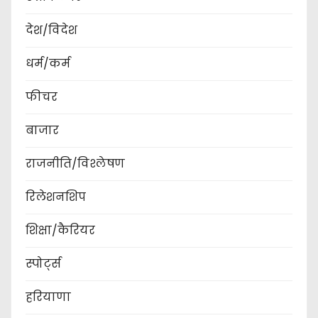
देश/विदेश
धर्म/कर्म
फीचर
बाजार
राजनीति/विश्लेषण
रिलेशनशिप
शिक्षा/कैरियर
स्पोर्ट्स
हरियाणा