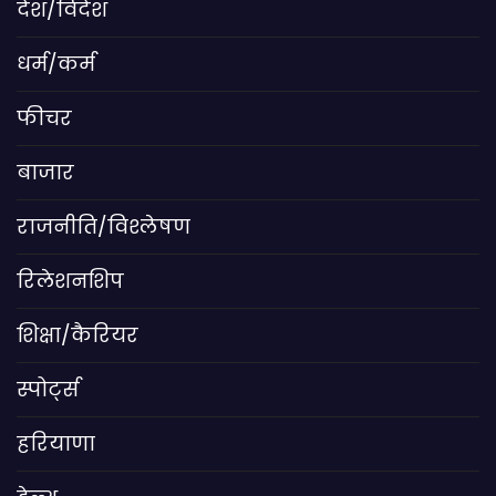
देश/विदेश
धर्म/कर्म
फीचर
बाजार
राजनीति/विश्लेषण
रिलेशनशिप
शिक्षा/कैरियर
स्पोर्ट्स
हरियाणा