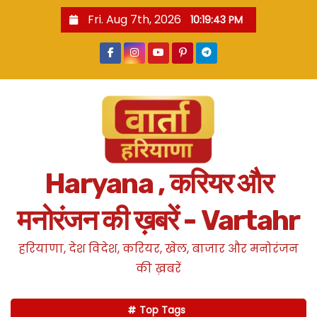
S
Fri. Aug 7th, 2026
10:19:44 PM
k
i
p
t
o
c
o
n
Haryana , करियर और
t
e
मनोरंजन की ख़बरें - Vartahr
n
t
हरियाणा, देश विदेश, करियर, खेल, बाजार और मनोरंजन
की ख़बरें
Top Tags