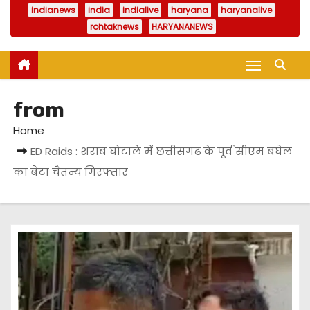
indianews
india
indialive
haryana
haryanalive
rohtaknews
HARYANANEWS
from
Home
ED Raids : शराब घोटाले में छत्तीसगढ़ के पूर्व सीएम बघेल
का बेटा चैतन्य गिरफ्तार