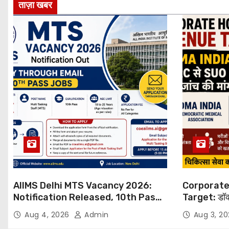
ताज़ा खबर
AIIMS Delhi MTS Vacancy 2026:
Corporate
Notification Released, 10th Pass
Target: डॉक
Candidates Can Apply Through
थोपने के खिल
Aug 4, 2026
Admin
Aug 3, 2
Email
NHRC से Suo