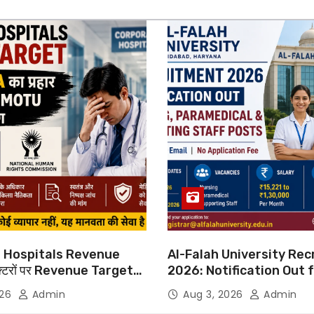
 Hospitals Revenue
Al-Falah University Re
्टरों पर Revenue Targets
2026: Notification Out 
ाफ DMA India का बड़ा कदम,
Nursing, Paramedical &
026
Admin
Aug 3, 2026
Admin
 Motu जांच की मांग
Supporting Staff Posts,