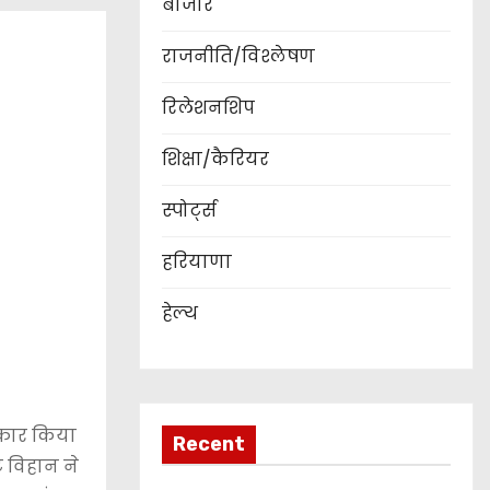
बाजार
राजनीति/विश्लेषण
रिलेशनशिप
शिक्षा/कैरियर
स्पोर्ट्स
हरियाणा
हेल्थ
्कार किया
Recent
े विहान ने