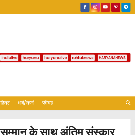
indialive
haryana
haryanalive
rohtaknews
HARYANANEWS
ैरियर
धर्म/कर्म
फीचर
सम्मान के साथ अंतिम संस्कार