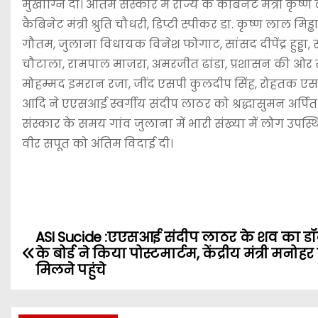
मुखाग्नि दी। अंतिम संस्कार में राज्य के कैबिनेट मंत्री कृष्
कैबिनेट मंत्री श्रुति चौधरी, डिप्टी स्पीकर डा. कृष्ण लाल 
गौतम, जुलाना विधायक विनेश फोगाट, सांसद दीपेंद्र हुड्डा, स
चौटाला, रामपाल माजरा, अमरजीत ढांडा, प्रशासन की ओर से
मोहम्मद इमरान रजा, जींद एसपी कुलदीप सिंह, रोहतक एसपी स
आदि ने एएसआई स्वर्गीय संदीप लाठर को श्रद्धासुमन अर्पित
संस्कार के समय गांव जुलाना में भारी संख्या में लोग उपस्थि
वीर सपूत को अंतिम विदाई दी।
ASI Sucide :एएसआई संदीप लाठर के शव का डॉक
P
के बोर्ड ने किया पोस्टमार्टम, केंद्रीय मंत्री मनो
o
मिलने पहुंचे
s