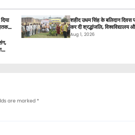
 दिया
शहीद उधम सिंह के बलिदान दिवस 
तक में
कर दी श्रद्धांजलि, विश्वविद्यालय 
अवकाश बहाल करने की उठी मांग
Aug 1, 2026
संग,
ण
elds are marked
*