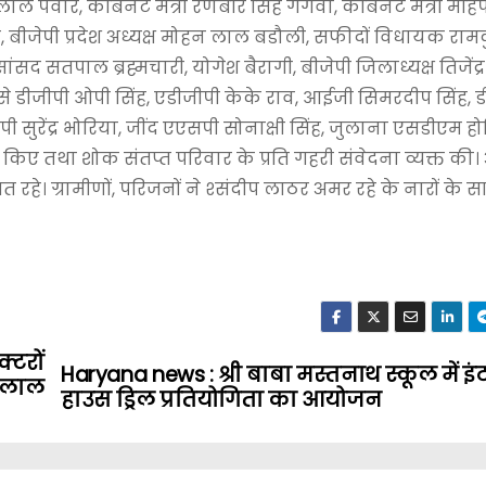
ण लाल पंवार, कैबिनेट मंत्री रणबीर सिंह गंगवा, कैबिनेट मंत्री महि
मिड्ढा, बीजेपी प्रदेश अध्यक्ष मोहन लाल बडौली, सफीदों विधायक रा
ांसद सतपाल ब्रह्मचारी, योगेश बैरागी, बीजेपी जिलाध्यक्ष तिजेंद
 डीजीपी ओपी सिंह, एडीजीपी केके राव, आईजी सिमरदीप सिंह, ड
ुरेंद्र भोरिया, जींद एएसपी सोनाक्षी सिंह, जुलाना एसडीएम हो
 किए तथा शोक संतप्त परिवार के प्रति गहरी संवेदना व्यक्त की।
त रहे। ग्रामीणों, परिजनों ने श्संदीप लाठर अमर रहे के नारों के 
्टरों
Haryana news : श्री बाबा मस्तनाथ स्कूल में इं
हर लाल
हाउस ड्रिल प्रतियोगिता का आयोजन