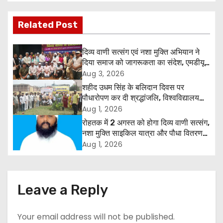
s
t
Related Post
n
दिव्य वाणी सत्संग एवं नशा मुक्ति अभियान ने
a
दिया समाज को जागरूकता का संदेश, एमडीयू
रोहतक में हजारों लोगों ने लिया संकल्प
Aug 3, 2026
v
शहीद उधम सिंह के बलिदान दिवस पर
पौधारोपण कर दी श्रद्धांजलि, विश्वविद्यालय
i
और राजपत्रित अवकाश बहाल करने की उठी
Aug 1, 2026
मांग
रोहतक में 2 अगस्त को होगा दिव्य वाणी सत्संग,
g
नशा मुक्ति साइकिल यात्रा और पौधा वितरण
कार्यक्रम
a
Aug 1, 2026
t
i
Leave a Reply
o
Your email address will not be published.