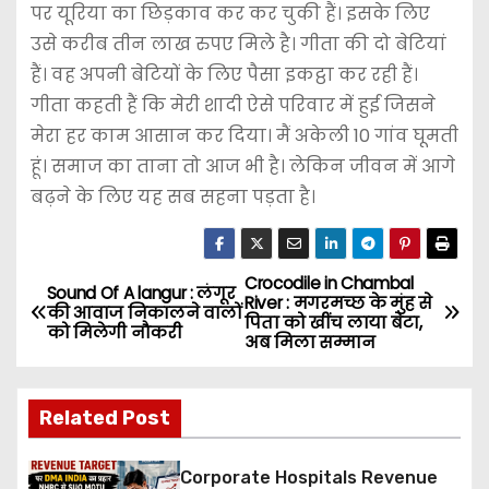
पर यूरिया का छिड़काव कर कर चुकी हैं। इसके लिए
उसे करीब तीन लाख रुपए मिले है। गीता की दो बेटियां
हैं। वह अपनी बेटियों के लिए पैसा इकट्ठा कर रही हैं।
गीता कहती हैं कि मेरी शादी ऐसे परिवार में हुई जिसने
मेरा हर काम आसान कर दिया। मैं अकेली 10 गांव घूमती
हूं। समाज का ताना तो आज भी है। लेकिन जीवन में आगे
बढ़ने के लिए यह सब सहना पड़ता है।
Crocodile in Chambal
P
Sound Of A langur : लंगूर
River : मगरमच्छ के मुंह से
की आवाज निकालने वालों
पिता को खींच लाया बेटा,
o
को मिलेगी नौकरी
अब मिला सम्मान
s
Related Post
t
n
Corporate Hospitals Revenue