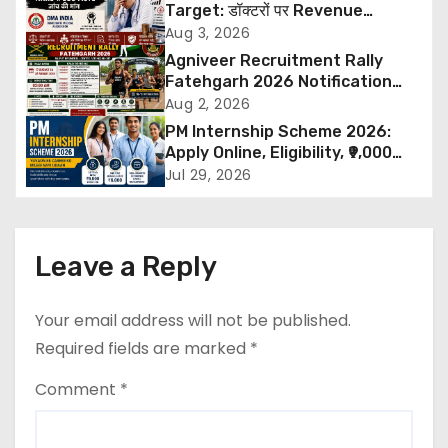
Target: डॉक्टरों पर Revenue
a
Targets थोपने के खिलाफ DMA India
Aug 3, 2026
का बड़ा कदम, NHRC से Suo Motu जांच
Agniveer Recruitment Rally
v
की मांग
Fatehgarh 2026 Notification
Out – Rajput Regimental Centre
Aug 2, 2026
i
Rally Schedule, Eligibility,
PM Internship Scheme 2026:
Documents & Selection Process
g
Apply Online, Eligibility, ₹9,000
Stipend, Benefits, Selection
Jul 29, 2026
a
Process & Last Date
t
Leave a Reply
i
o
Your email address will not be published.
Required fields are marked
*
n
Comment
*