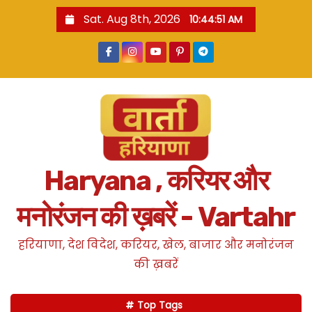
S
Sat. Aug 8th, 2026
10:44:51 AM
k
i
p
t
o
c
o
n
Haryana , करियर और
t
e
मनोरंजन की ख़बरें - Vartahr
n
t
हरियाणा, देश विदेश, करियर, खेल, बाजार और मनोरंजन
की ख़बरें
Top Tags