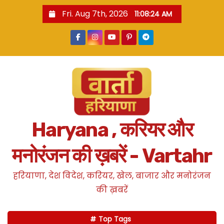
S
Fri. Aug 7th, 2026
11:08:25 AM
k
i
p
t
o
c
o
n
Haryana , करियर और
t
e
मनोरंजन की ख़बरें - Vartahr
n
t
हरियाणा, देश विदेश, करियर, खेल, बाजार और मनोरंजन
की ख़बरें
Top Tags