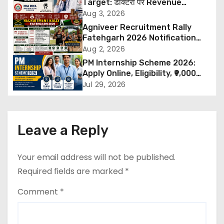
Target: डॉक्टरों पर Revenue
a
Targets थोपने के खिलाफ DMA India
Aug 3, 2026
का बड़ा कदम, NHRC से Suo Motu जांच
Agniveer Recruitment Rally
v
की मांग
Fatehgarh 2026 Notification
Out – Rajput Regimental Centre
Aug 2, 2026
i
Rally Schedule, Eligibility,
PM Internship Scheme 2026:
Documents & Selection Process
g
Apply Online, Eligibility, ₹9,000
Stipend, Benefits, Selection
Jul 29, 2026
a
Process & Last Date
t
Leave a Reply
i
o
Your email address will not be published.
Required fields are marked
*
n
Comment
*