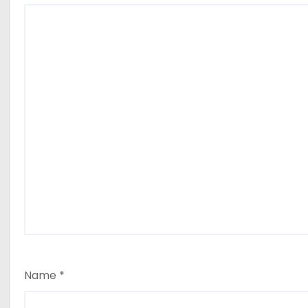
o
n
Name
*