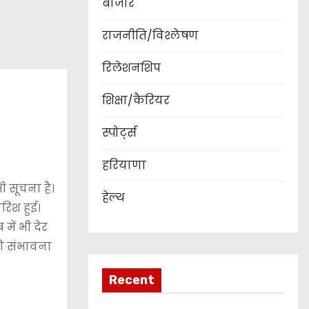
बाजार
राजनीति/विश्लेषण
रिलेशनशिप
शिक्षा/कैरियर
स्पोर्ट्स
हरियाणा
ी सूचना है।
हेल्थ
रिश हुई।
में भी देर
 की संभावना
Recent