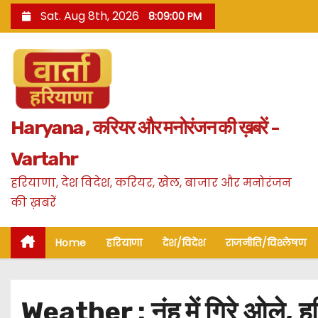
S
Sat. Aug 8th, 2026
8:09:01 PM
k
i
p
t
o
Haryana , करियर और मनोरंजन की ख़बरें -
c
o
Vartahr
n
हरियाणा, देश विदेश, करियर, खेल, बाजार और मनोरंजन
t
की ख़बरें
e
n
Home
हरियाणा
देश/विदेश
राजनीति/विश्लेषण
t
Weather : नूंह में गिरे ओले, 