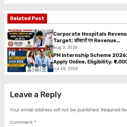
s
Related Post
t
n
Corporate Hospitals Reven
Target: डॉक्टरों पर Revenue
a
Targets थोपने के खिलाफ DMA Ind
Aug 3, 2026
बड़ा कदम, NHRC से Suo Motu जांच 
v
PM Internship Scheme 2026
मांग
Apply Online, Eligibility, ₹9,00
i
Stipend, Benefits, Selection
Jul 29, 2026
Process & Last Date
g
a
Leave a Reply
t
Your email address will not be published.
Required fi
i
Comment
*