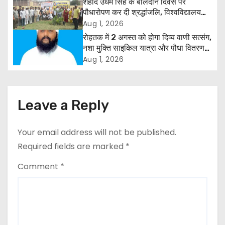
शहीद उधम सिंह के बलिदान दिवस पर
v
पौधारोपण कर दी श्रद्धांजलि, विश्वविद्यालय
और राजपत्रित अवकाश बहाल करने की उठी
Aug 1, 2026
i
मांग
रोहतक में 2 अगस्त को होगा दिव्य वाणी सत्संग,
g
नशा मुक्ति साइकिल यात्रा और पौधा वितरण
कार्यक्रम
Aug 1, 2026
a
t
Leave a Reply
i
o
Your email address will not be published.
Required fields are marked
*
n
Comment
*