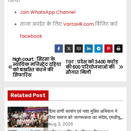
किया
Join WhatsApp Channel
ताजा अपडेट के लिए
VartaHR.com
विजिट करें
facebook
high court : सिरसा के
P
TGT : प्रदेश को 3400 करोड़
न्यायिक मजिस्ट्रेट दहिया
की 600 परियोजनाओं की
को बर्खास्त करने की
o
सौगात मिली
सिफारिश
s
Related Post
t
n
दिव्य वाणी सत्संग एवं नशा मुक्ति अभियान ने
दिया समाज को जागरूकता का संदेश, एमडीयू
a
रोहतक में हजारों लोगों ने लिया संकल्प
Aug 3, 2026