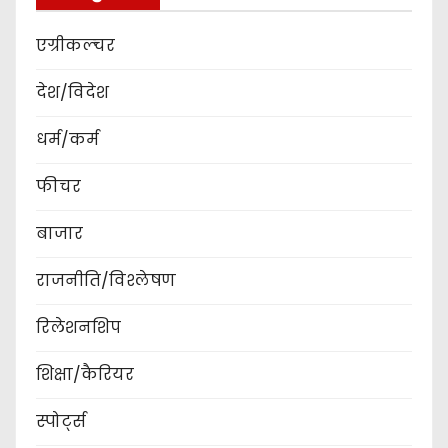
एग्रीकल्चर
देश/विदेश
धर्म/कर्म
फीचर
बाजार
राजनीति/विश्लेषण
रिलेशनशिप
शिक्षा/कैरियर
स्पोर्ट्स