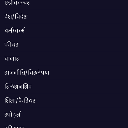
एग्रीकल्चर
देश/विदेश
धर्म/कर्म
फीचर
बाजार
राजनीति/विश्लेषण
रिलेशनशिप
शिक्षा/कैरियर
स्पोर्ट्स