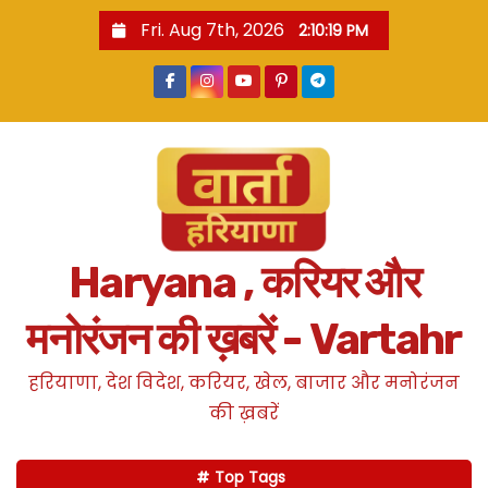
S
Fri. Aug 7th, 2026
2:10:20 PM
k
i
p
t
o
c
o
n
Haryana , करियर और
t
e
मनोरंजन की ख़बरें - Vartahr
n
t
हरियाणा, देश विदेश, करियर, खेल, बाजार और मनोरंजन
की ख़बरें
Top Tags