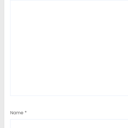
o
n
Name
*