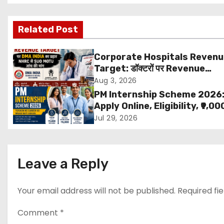
o
s
Related Post
t
Corporate Hospitals Reven
n
Target: डॉक्टरों पर Revenue
Targets थोपने के खिलाफ DMA Ind
Aug 3, 2026
a
बड़ा कदम, NHRC से Suo Motu जांच 
PM Internship Scheme 2026
मांग
v
Apply Online, Eligibility, ₹9,00
Stipend, Benefits, Selection
Jul 29, 2026
i
Process & Last Date
g
Leave a Reply
a
t
Your email address will not be published.
Required fi
i
Comment
*