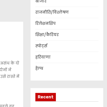
बाजार
राजनीति/विश्लेषण
रिलेशनशिप
शिक्षा/कैरियर
स्पोर्ट्स
हरियाणा
 असंध के दो
हेल्थ
ोनों ने
े रास्ते में
Recent
 पहले वह