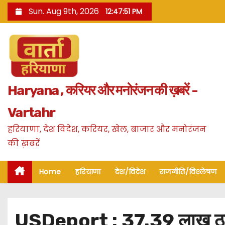
S
Sun. Aug 9th, 2026
12:47:52 PM
k
i
p
t
o
Haryana , करियर और मनोरंजन की ख़बरें -
c
o
Vartahr
n
हरियाणा, देश विदेश, करियर, खेल, बाजार और मनोरंजन
t
की ख़बरें
e
n
Home
हरियाणा
देश/विदेश
राजनीति/विश्लेषण
t
USDeport : 37.39 लाख ठगने क