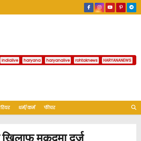
indialive
haryana
haryanalive
rohtaknews
HARYANANEWS
ैरियर
धर्म/कर्म
फीचर
 खिलाफ मुकदमा दर्ज