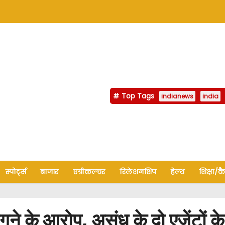
Top Tags
indianews
india
स्पोर्ट्स
बाजार
एग्रीकल्चर
रिलेशनशिप
हेल्थ
शिक्षा/क
े आरोप, असंध के दो एजेंटों के