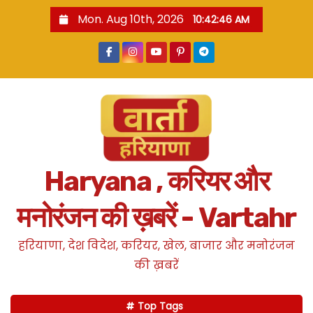
S
Mon. Aug 10th, 2026
10:42:47 AM
k
i
p
t
o
c
o
n
Haryana , करियर और
t
e
मनोरंजन की ख़बरें - Vartahr
n
t
हरियाणा, देश विदेश, करियर, खेल, बाजार और मनोरंजन
की ख़बरें
Top Tags