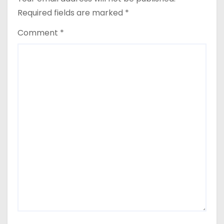
o
Required fields are marked
*
n
Comment
*