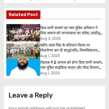
s
Related Post
t
n
दिव्य वाणी सत्संग एवं नशा मुक्ति अभियान ने
दिया समाज को जागरूकता का संदेश, एमडीयू
a
रोहतक में हजारों लोगों ने लिया संकल्प
Aug 3, 2026
शहीद उधम सिंह के बलिदान दिवस पर
v
पौधारोपण कर दी श्रद्धांजलि, विश्वविद्यालय
और राजपत्रित अवकाश बहाल करने की उठी
Aug 1, 2026
i
मांग
रोहतक में 2 अगस्त को होगा दिव्य वाणी सत्संग,
g
नशा मुक्ति साइकिल यात्रा और पौधा वितरण
कार्यक्रम
Aug 1, 2026
a
t
Leave a Reply
i
Your email address will not be published.