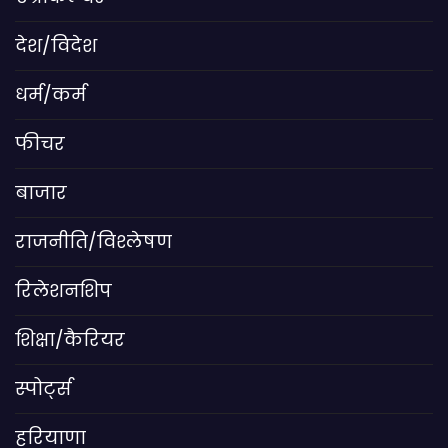
देश/विदेश
धर्म/कर्म
फीचर
बाजार
राजनीति/विश्लेषण
रिलेशनशिप
शिक्षा/कैरियर
स्पोर्ट्स
हरियाणा