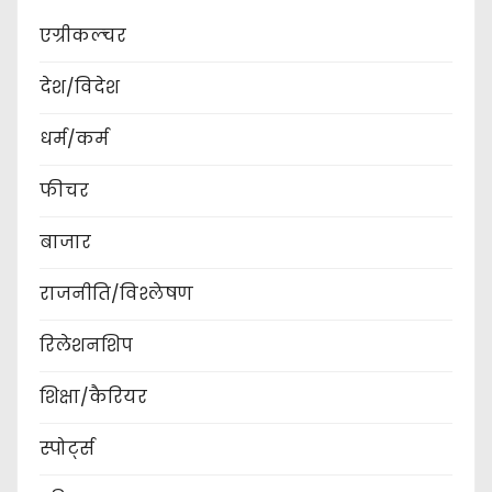
एग्रीकल्चर
देश/विदेश
धर्म/कर्म
फीचर
बाजार
राजनीति/विश्लेषण
रिलेशनशिप
शिक्षा/कैरियर
स्पोर्ट्स