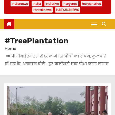
indianews
india
indialive
haryana
haryanalive
rohtaknews
HARYANANEWS
#TreePlantation
Home
पीजीआईएमएस रोहतक में 151 पौधों का रोपण, कुलपति
डॉ. एच.के. अग्रवाल बोले- हर कर्मचारी एक पौधा जरूर लगाए