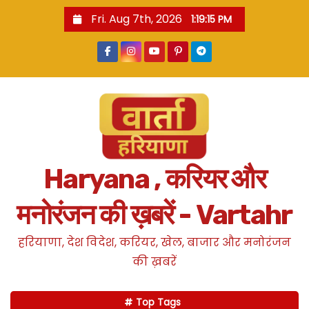
S
Fri. Aug 7th, 2026
1:19:16 PM
k
i
p
t
o
c
o
n
Haryana , करियर और
t
e
मनोरंजन की ख़बरें - Vartahr
n
t
हरियाणा, देश विदेश, करियर, खेल, बाजार और मनोरंजन
की ख़बरें
Top Tags