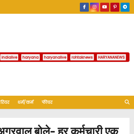
indialive
haryana
haryanalive
rohtaknews
HARYANANEWS
ैरियर
धर्म/कर्म
फीचर
ग्रवाल बोले- हर कर्मचारी एक