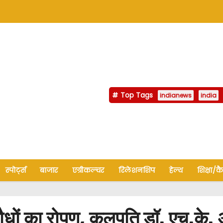
Top Tags
indianews
india
स्पोर्ट्स
बाजार
एग्रीकल्चर
रिलेशनशिप
हेल्थ
शिक्षा/क
ों का रोपण, कुलपति डॉ. एच.के. अ