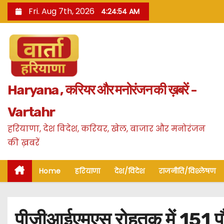
S
Fri. Aug 7th, 2026
4:24:55 AM
k
i
p
t
o
Haryana , करियर और मनोरंजन की ख़बरें -
c
o
Vartahr
n
हरियाणा, देश विदेश, करियर, खेल, बाजार और मनोरंजन
t
की ख़बरें
e
n
Home
हरियाणा
देश/विदेश
राजनीति/विश्लेषण
t
पीजीआईएमएस रोहतक में 151 पौध