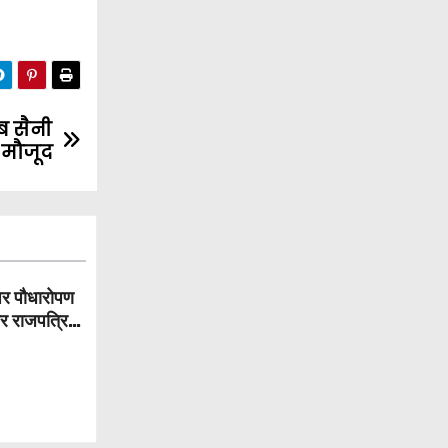
ब सैनी
े मौजूद
पर पौधारोपण
और राजपत्रित