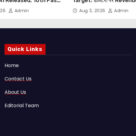
on Released, 10th Pass
Target: डॉक्टरों पर Reven
s Can Apply Through
थोपने के खिलाफ DMA India का
026
Admin
Aug 3, 2026
Admin
NHRC से Suo Motu जांच की म
Quick Links
Home
Contact Us
About Us
Editorial Team