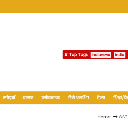
Top Tags
indianews
india
स्पोर्ट्स
बाजार
एग्रीकल्चर
रिलेशनशिप
हेल्थ
शिक्षा/क
Home
GST 