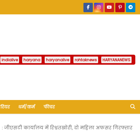
indialive
haryana
haryanalive
rohtaknews
HARYANANEWS
ैरियर
धर्म/कर्म
फीचर
: जीएसटी कार्यालय में रिश्वतखोरी, दो महिला अफसर गिरफ्तार