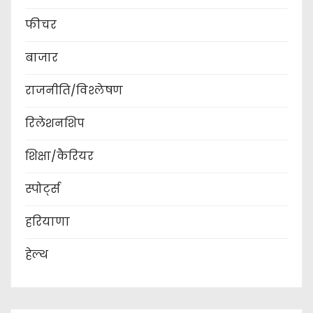
फीचर
बाजार
राजनीति/विश्लेषण
रिलेशनशिप
शिक्षा/कैरियर
स्पोर्ट्स
हरियाणा
हेल्थ