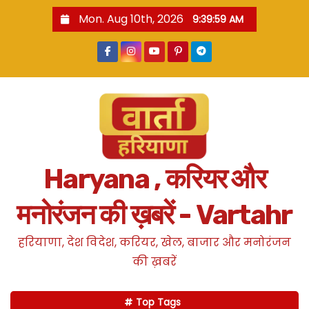
S
Mon. Aug 10th, 2026
9:40:00 AM
k
i
p
t
o
c
o
n
Haryana , करियर और
t
e
मनोरंजन की ख़बरें - Vartahr
n
t
हरियाणा, देश विदेश, करियर, खेल, बाजार और मनोरंजन
की ख़बरें
Top Tags