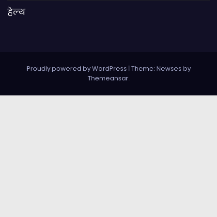
हेल्थ
Proudly powered by WordPress
|
Theme: Newses by
Themeansar
.