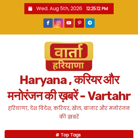
S
Wed. Aug 5th, 2026
12:25:13 PM
k
i
p
t
o
c
o
n
Haryana , करियर और
t
e
मनोरंजन की ख़बरें - Vartahr
n
t
हरियाणा, देश विदेश, करियर, खेल, बाजार और मनोरंजन
की ख़बरें
Top Tags