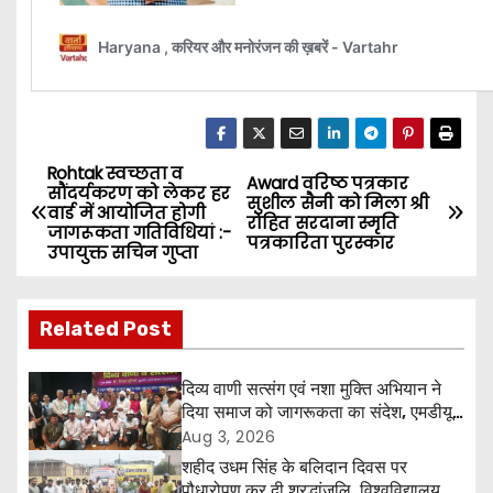
Rohtak स्वच्छता व
P
Award वरिष्ठ पत्रकार
सौंदर्यकरण को लेकर हर
सुशील सैनी को मिला श्री
वार्ड में आयोजित होगी
o
रोहित सरदाना स्मृति
जागरूकता गतिविधियां :-
पत्रकारिता पुरस्कार
उपायुक्त सचिन गुप्ता
s
t
Related Post
n
दिव्य वाणी सत्संग एवं नशा मुक्ति अभियान ने
a
दिया समाज को जागरूकता का संदेश, एमडीयू
रोहतक में हजारों लोगों ने लिया संकल्प
Aug 3, 2026
v
शहीद उधम सिंह के बलिदान दिवस पर
पौधारोपण कर दी श्रद्धांजलि, विश्वविद्यालय