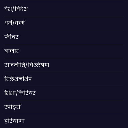
देश/विदेश
धर्म/कर्म
फीचर
बाजार
राजनीति/विश्लेषण
रिलेशनशिप
शिक्षा/कैरियर
स्पोर्ट्स
हरियाणा