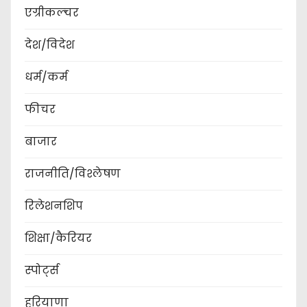
एग्रीकल्चर
देश/विदेश
धर्म/कर्म
फीचर
बाजार
राजनीति/विश्लेषण
रिलेशनशिप
शिक्षा/कैरियर
स्पोर्ट्स
हरियाणा