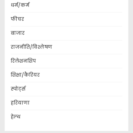
धर्म/कर्म
फीचर
बाजार
राजनीति/विश्लेषण
रिलेशनशिप
शिक्षा/कैरियर
स्पोर्ट्स
हरियाणा
हेल्थ