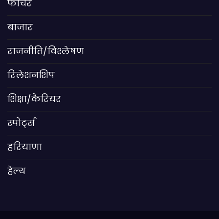
फीचर
बाजार
राजनीति/विश्लेषण
रिलेशनशिप
शिक्षा/कैरियर
स्पोर्ट्स
हरियाणा
हेल्थ