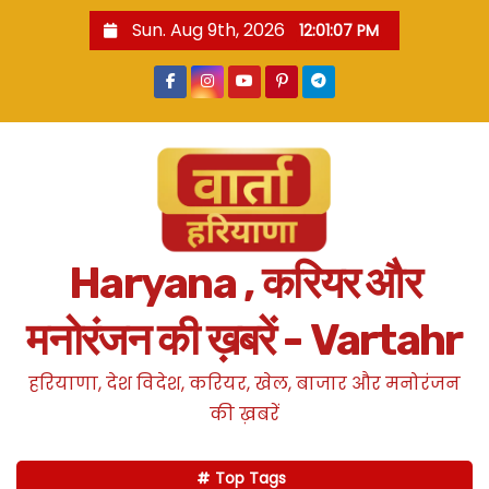
S
Sun. Aug 9th, 2026
12:01:08 PM
k
i
p
t
o
c
o
n
Haryana , करियर और
t
e
मनोरंजन की ख़बरें - Vartahr
n
t
हरियाणा, देश विदेश, करियर, खेल, बाजार और मनोरंजन
की ख़बरें
Top Tags