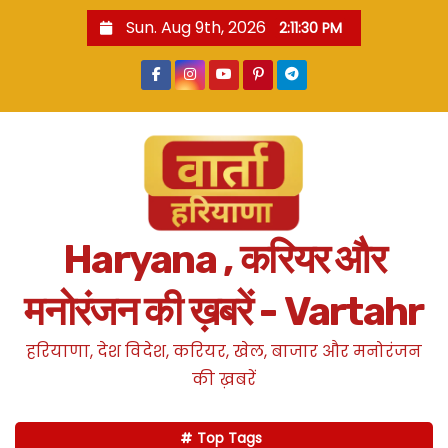
S
Sun. Aug 9th, 2026
2:11:31 PM
k
i
p
t
o
c
o
n
Haryana , करियर और
t
e
मनोरंजन की ख़बरें - Vartahr
n
t
हरियाणा, देश विदेश, करियर, खेल, बाजार और मनोरंजन
की ख़बरें
Top Tags