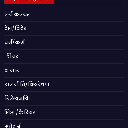
एग्रीकल्चर
देश/विदेश
धर्म/कर्म
फीचर
बाजार
राजनीति/विश्लेषण
रिलेशनशिप
शिक्षा/कैरियर
स्पोर्ट्स