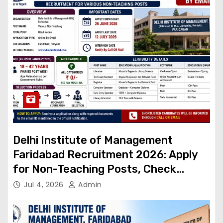
Delhi Institute of Management
Faridabad Recruitment 2026: Apply
for Non-Teaching Posts, Check
Eligibility & Last Date, Non-Teaching
Jul 4, 2026
Admin
Posts, Check Eligibility & Last Date