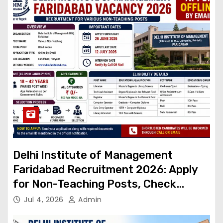
Delhi Institute of Management
Faridabad Recruitment 2026: Apply
for Non-Teaching Posts, Check
Eligibility & Last Date, Non-Teaching
Jul 4, 2026
Admin
Posts, Check Eligibility & Last Date