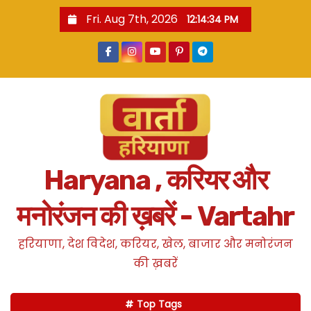
S
Fri. Aug 7th, 2026
12:14:34 PM
k
i
p
t
o
c
o
n
Haryana , करियर और
t
e
मनोरंजन की ख़बरें - Vartahr
n
t
हरियाणा, देश विदेश, करियर, खेल, बाजार और मनोरंजन
की ख़बरें
Top Tags