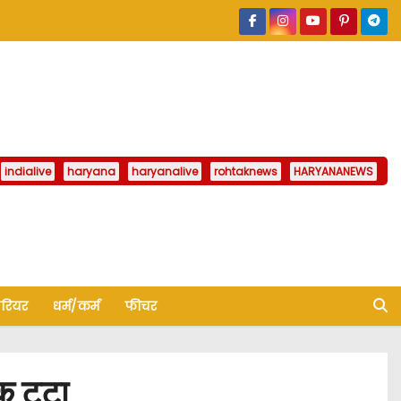
indialive
haryana
haryanalive
rohtaknews
HARYANANEWS
ैरियर
धर्म/कर्म
फीचर
क टूटा