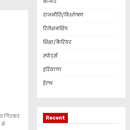
बाजार
राजनीति/विश्लेषण
रिलेशनशिप
शिक्षा/कैरियर
स्पोर्ट्स
हरियाणा
हेल्थ
िशत गिरकर
Recent
 ने