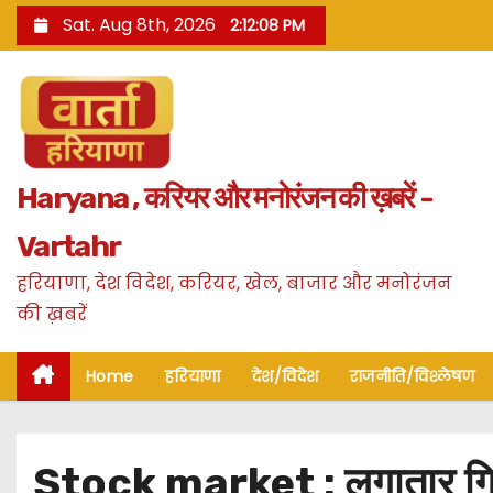
S
Sat. Aug 8th, 2026
2:12:09 PM
k
i
p
t
o
Haryana , करियर और मनोरंजन की ख़बरें -
c
o
Vartahr
n
हरियाणा, देश विदेश, करियर, खेल, बाजार और मनोरंजन
t
की ख़बरें
e
n
Home
हरियाणा
देश/विदेश
राजनीति/विश्लेषण
t
Stock market : लगातार गिर र