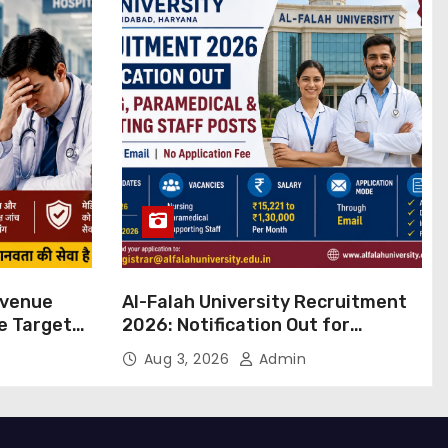
evenue
Al-Falah University Recruitment
ue Targets
2026: Notification Out for
 बड़ा कदम,
Nursing, Paramedical &
Aug 3, 2026
Admin
ांग
Supporting Staff Posts, Apply
Through Email