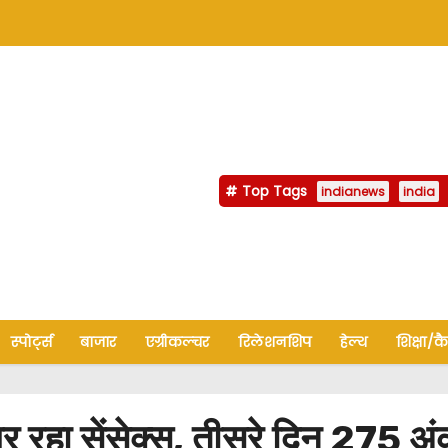
Top Tags
indianews
india
स्पोर्ट्स
बाजार
एग्रीकल्चर
रिलेशनशिप
हेल्थ
शिक्षा/क
हा सेंसेक्स, तीसरे दिन 275 अं