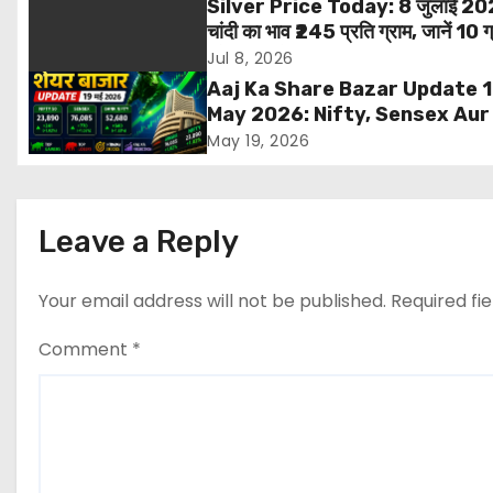
Silver Price Today: 8 जुलाई 20
n
चांदी का भाव ₹245 प्रति ग्राम, जानें 10 ग
और 1 किलो सिल्वर की नई कीमत
Jul 8, 2026
a
Aaj Ka Share Bazar Update 
v
May 2026: Nifty, Sensex Aur
Gainers
May 19, 2026
i
g
Leave a Reply
a
t
Your email address will not be published.
Required fi
i
Comment
*
o
n