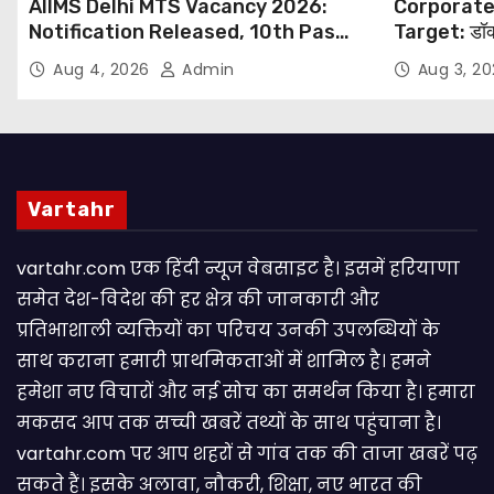
AIIMS Delhi MTS Vacancy 2026:
Corporate
Notification Released, 10th Pass
Target: डॉक
Candidates Can Apply Through
थोपने के खिल
Aug 4, 2026
Admin
Aug 3, 2
Email
NHRC से Suo
Vartahr
vartahr.com एक हिंदी न्यूज वेबसाइट है। इसमें हरियाणा
समेत देश-विदेश की हर क्षेत्र की जानकारी और
प्रतिभाशाली व्यक्तियों का परिचय उनकी उपलब्धियों के
साथ कराना हमारी प्राथमिकताओं में शामिल है। हमने
हमेशा नए विचारों और नई सोच का समर्थन किया है। हमारा
मकसद आप तक सच्ची खबरें तथ्यों के साथ पहुंचाना है।
vartahr.com पर आप शहरों से गांव तक की ताजा खबरें पढ़
सकते हैं। इसके अलावा, नौकरी, शिक्षा, नए भारत की