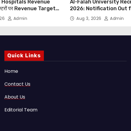
 Hospitals Revenue
Al-Falah University Re
्टरों पर Revenue Targets
2026: Notification Out 
ाफ DMA India का बड़ा कदम,
Nursing, Paramedical &
026
Admin
Aug 3, 2026
Admin
 Motu जांच की मांग
Supporting Staff Posts,
Through Email
Quick Links
Home
Contact Us
About Us
Editorial Team