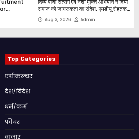
cruitment
दिव्य वाणी सत्संग एवं नशा मुक्ति अभियान ने दिया
for
समाज को जागरूकता का संदेश, एमडीयू रोहतक में
हजारों लोगों ने लिया संकल्प
Aug 3, 2026
Admin
 Apply
Top Categories
एग्रीकल्चर
देश/विदेश
धर्म/कर्म
फीचर
बाजार