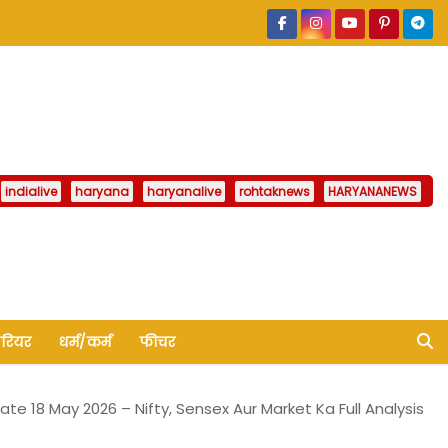
indialive
haryana
haryanalive
rohtaknews
HARYANANEWS
ैरियर
धर्म/कर्म
फीचर
te 18 May 2026 – Nifty, Sensex Aur Market Ka Full Analysis