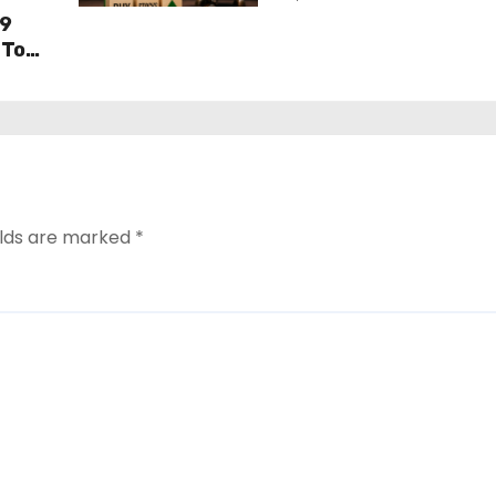
जानें Target और Stop Los
19
 Top
elds are marked
*