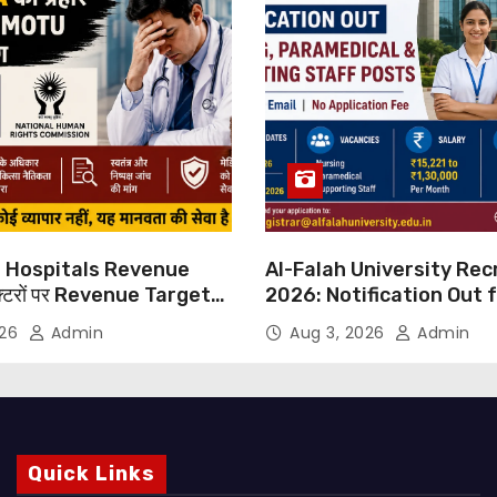
 Hospitals Revenue
Al-Falah University Re
्टरों पर Revenue Targets
2026: Notification Out 
ाफ DMA India का बड़ा कदम,
Nursing, Paramedical &
026
Admin
Aug 3, 2026
Admin
 Motu जांच की मांग
Supporting Staff Posts,
Through Email
Quick Links