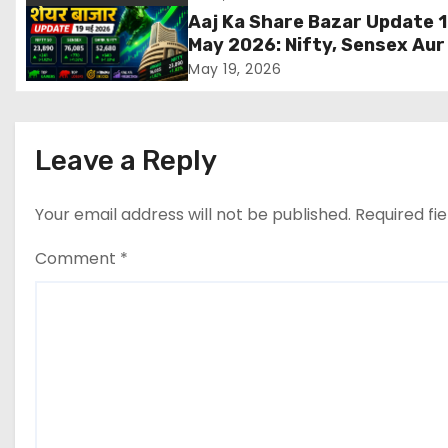
a
Aaj Ka Share Bazar Update 
v
May 2026: Nifty, Sensex Aur
Gainers
May 19, 2026
i
g
Leave a Reply
a
t
Your email address will not be published.
Required fi
i
Comment
*
o
n