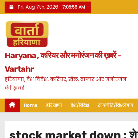
S
Fri. Aug 7th, 2026
7:05:57 AM
k
i
p
t
o
Haryana , करियर और मनोरंजन की ख़बरें -
c
o
Vartahr
n
हरियाणा, देश विदेश, करियर, खेल, बाजार और मनोरंजन
t
की ख़बरें
e
n
Home
हरियाणा
देश/विदेश
राजनीति/विश्लेषण
t
stock market down : शेयर ब