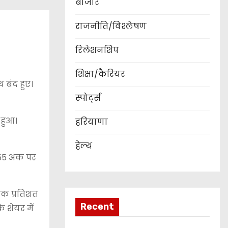
बाजार
राजनीति/विश्लेषण
रिलेशनशिप
शिक्षा/कैरियर
बंद हुए।
स्पोर्ट्स
 हुआ।
हरियाणा
हेल्थ
55 अंक पर
एक प्रतिशत
Recent
 शेयर में