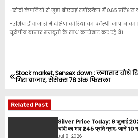
-छोटी कंपनियों से जुड़ा बीएसई स्मॉलकैप में 0.85 प्रति
-एशियाई बाजारों में दक्षिण कोरिया का कॉस्पी, जापान का 
यूरोपीय बाजार मजबूती के साथ कारोबार कर रहे थे।
Stock market, Sensex down : लगातार चौथे द
P
गिरा बाजार, सेंसेक्स 78 अंक फिसला
o
s
Related Post
t
Silver Price Today: 8 जुलाई 20
n
चांदी का भाव ₹245 प्रति ग्राम, जानें 10 ग
और 1 किलो सिल्वर की नई कीमत
Jul 8, 2026