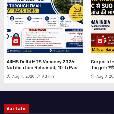
AIIMS Delhi MTS Vacancy 2026:
Corporate
Notification Released, 10th Pass
Target: डॉक
Candidates Can Apply Through
थोपने के खिल
Aug 4, 2026
Admin
Aug 3, 2
Email
NHRC से Suo
Vartahr