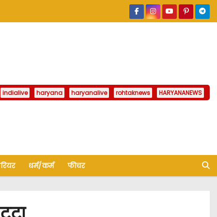
indialive
haryana
haryanalive
rohtaknews
HARYANANEWS
ैरियर
धर्म/कर्म
फीचर
टूटा