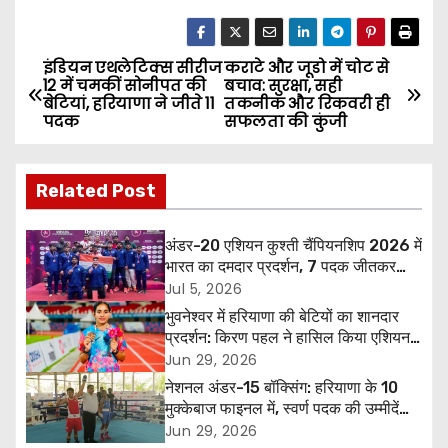
इंडियन एथलेटिक्स सीरीज
कराटे और जूडो में चोट से
P
12 में चमकीं सोनीपत की
बचाव: सुरक्षा, सही
बेटियां, हरियाणा ने जीते 11
तकनीक और रिकवरी ही
o
पदक
सफलता की कुंजी
s
Related Post
t
n
अंडर-20 एशियन कुश्ती चैंपियनशिप 2026 में
भारत का दमदार प्रदर्शन, 7 पदक जीतकर
a
ओवरऑल टीम ट्रॉफी में तीसरा स्थान
Jul 5, 2026
भुवनेश्वर में हरियाणा की बेटियों का शानदार
v
प्रदर्शन: किरण पहल ने हासिल किया एशियन
गेम्स क्वालिफाइंग स्टैंडर्ड, पूजा ने जीता कांस्य
Jun 29, 2026
i
पदक
नेशनल अंडर-15 बॉक्सिंग: हरियाणा के 10
g
मुक्केबाज फाइनल में, स्वर्ण पदक की उम्मीदें
बढ़ीं
Jun 29, 2026