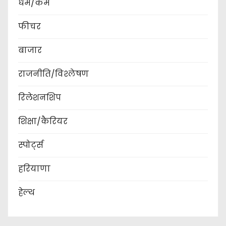
धर्म/कर्म
फीचर
बाजार
राजनीति/विश्लेषण
रिलेशनशिप
शिक्षा/कैरियर
स्पोर्ट्स
हरियाणा
हेल्थ