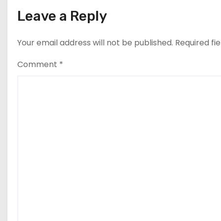
a
Leave a Reply
t
Your email address will not be published.
Required fi
i
Comment
*
o
n