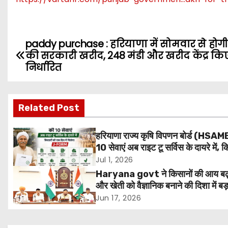
paddy purchase : हरियाणा में सोमवार से होग
P
की सरकारी खरीद, 248 मंडी और खरीद केंद्र कि
o
निर्धारित
s
Related Post
t
n
हरियाणा राज्य कृषि विपणन बोर्ड (HSAM
10 सेवाएं अब राइट टू सर्विस के दायरे में, क
a
को 1 दिन में मिलेगा J-Form
Jul 1, 2026
v
Haryana govt ने किसानों की आय बढ़
और खेती को वैज्ञानिक बनाने की दिशा में ब
i
उठाया है।
Jun 17, 2026
g