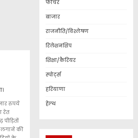
फीचर
बाजार
राजनीति/विश्लेषण
रिलेशनशिप
शिक्षा/कैरियर
स्पोर्ट्स
हरियाणा
ा।
जार रुपये
हेल्थ
 रेत
पीड़ितों
िर लगाने की