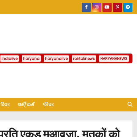
indialive
haryana
haryanalive
rohtaknews
HARYANANEWS
ैरियर
धर्म/कर्म
फीचर
प्रति एकड़ मुआवजा, मृतकों को