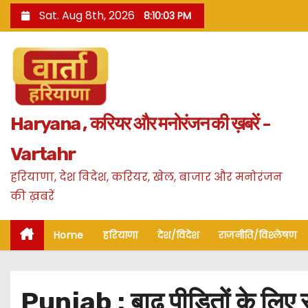
S
Sat. Aug 8th, 2026
8:10:04 PM
k
i
p
t
o
Haryana , करियर और मनोरंजन की ख़बरें -
c
o
Vartahr
n
हरियाणा, देश विदेश, करियर, खेल, बाजार और मनोरंजन
t
की ख़बरें
e
n
Home
हरियाणा
देश/विदेश
राजनीति/विश्लेषण
t
Punjab : बाढ़ पीड़ितों के लि