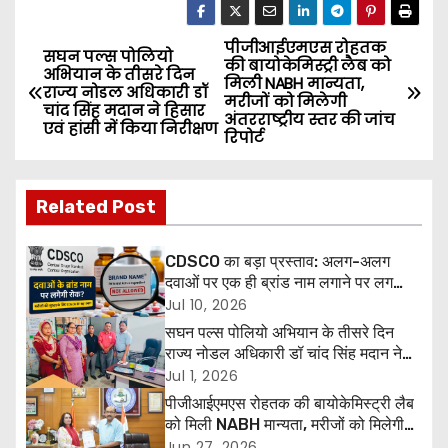
पीजीआईएमएस रोहतक
P
सघन पल्स पोलियो
की बायोकेमिस्ट्री लैब को
अभियान के तीसरे दिन
मिली NABH मान्यता,
o
राज्य नोडल अधिकारी डॉ
मरीजों को मिलेगी
चांद सिंह मदान ने हिसार
अंतरराष्ट्रीय स्तर की जांच
एवं हांसी में किया निरीक्षण
s
रिपोर्ट
t
Related Post
n
a
CDSCO का बड़ा प्रस्ताव: अलग-अलग
दवाओं पर एक ही ब्रांड नाम लगाने पर लग
v
सकती है रोक, मरीजों की सुरक्षा होगी मजबूत
Jul 10, 2026
सघन पल्स पोलियो अभियान के तीसरे दिन
i
राज्य नोडल अधिकारी डॉ चांद सिंह मदान ने
हिसार एवं हांसी में किया निरीक्षण
Jul 1, 2026
g
पीजीआईएमएस रोहतक की बायोकेमिस्ट्री लैब
को मिली NABH मान्यता, मरीजों को मिलेगी
a
अंतरराष्ट्रीय स्तर की जांच रिपोर्ट
Jun 27, 2026