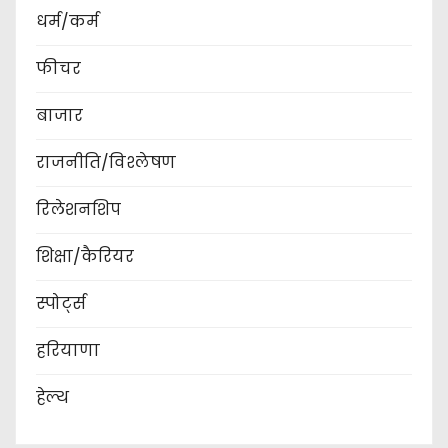
धर्म/कर्म
फीचर
बाजार
राजनीति/विश्लेषण
रिलेशनशिप
शिक्षा/कैरियर
स्पोर्ट्स
हरियाणा
हेल्थ