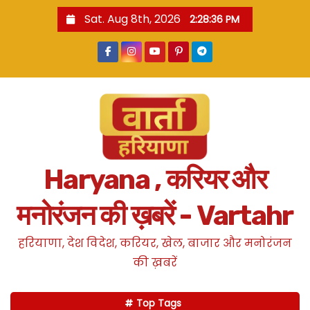
S
Sat. Aug 8th, 2026
2:28:37 PM
k
i
p
t
o
c
o
n
Haryana , करियर और
t
e
मनोरंजन की ख़बरें - Vartahr
n
t
हरियाणा, देश विदेश, करियर, खेल, बाजार और मनोरंजन
की ख़बरें
Top Tags