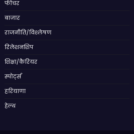
फीचर
बाजार
राजनीति/विश्लेषण
रिलेशनशिप
शिक्षा/कैरियर
स्पोर्ट्स
हरियाणा
हेल्थ