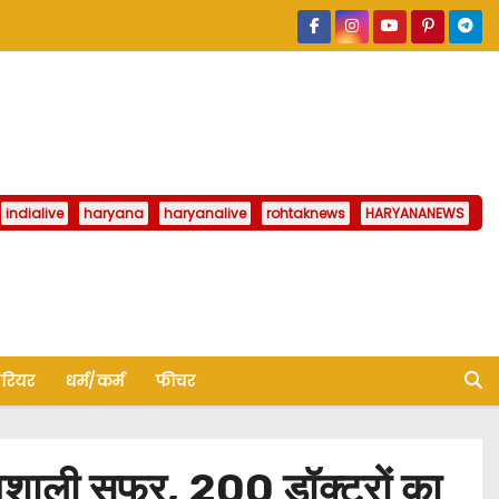
indialive
haryana
haryanalive
rohtaknews
HARYANANEWS
ैरियर
धर्म/कर्म
फीचर
वशाली सफर, 200 डॉक्टरों का