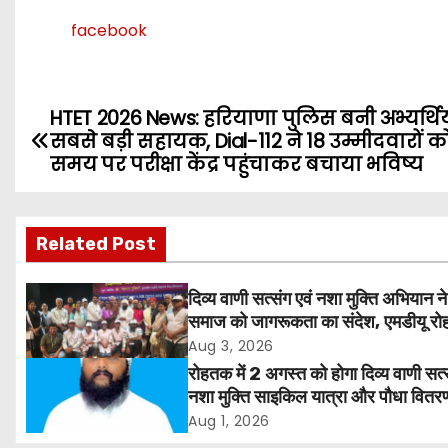
facebook
HTET 2026 News: हरियाणा पुलिस बनी अभ्यर्थिय
P
सबसे बड़ी सहायक, Dial-112 ने 18 उम्मीदवारों क
o
समय पर परीक्षा केंद्र पहुंचाकर बचाया भविष्य
s
Related Post
t
n
दिव्य वाणी सत्संग एवं नशा मुक्ति अभियान ने
समाज को जागरूकता का संदेश, एमडीयू रोह
a
हजारों लोगों ने लिया संकल्प
Aug 3, 2026
v
रोहतक में 2 अगस्त को होगा दिव्य वाणी सत्
नशा मुक्ति साइकिल यात्रा और पौधा वितर
i
कार्यक्रम
Aug 1, 2026