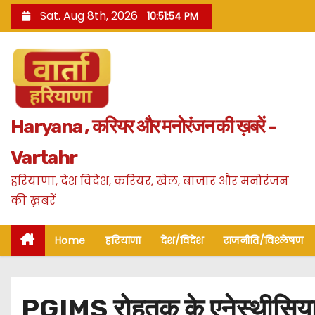
S
Sat. Aug 8th, 2026
10:51:55 PM
k
i
p
t
o
Haryana , करियर और मनोरंजन की ख़बरें -
c
o
Vartahr
n
हरियाणा, देश विदेश, करियर, खेल, बाजार और मनोरंजन
t
की ख़बरें
e
n
Home
हरियाणा
देश/विदेश
राजनीति/विश्लेषण
t
PGIMS रोहतक के एनेस्थीसिया