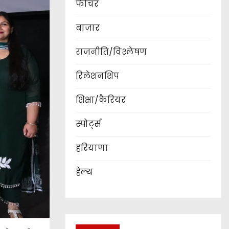
फीचर
बाजार
राजनीति/विश्लेषण
रिलेशनशिप
शिक्षा/कैरियर
स्पोर्ट्स
हरियाणा
हेल्थ