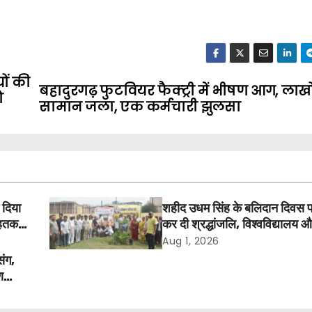
ों की
बहादुरगढ़ फुटवियर फैक्ट्री में भीषण आग, लाख
ो
सामान जला, एक कर्मचारी झुलसा
 दिया
शहीद उधम सिंह के बलिदान दिवस 
तक में
कर दी श्रद्धांजलि, विश्वविद्यालय 
अवकाश बहाल करने की उठी मांग
Aug 1, 2026
संग,
ण