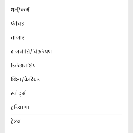
धर्म/कर्म
फीचर
बाजार
राजनीति/विश्लेषण
रिलेशनशिप
शिक्षा/कैरियर
स्पोर्ट्स
हरियाणा
हेल्थ