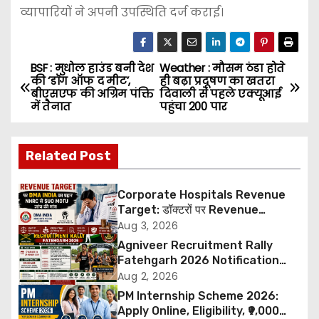
व्यापारियों ने अपनी उपस्थिति दर्ज कराई।
BSF : मुधोल हाउंड बनी देश
Weather : मौसम ठंडा होते
P
की ‘डॉग ऑफ द मीट’,
ही बढ़ा प्रदूषण का खतरा
बीएसएफ की अग्रिम पंक्ति
दिवाली से पहले एक्यूआई
o
में तैनात
पहुंचा 200 पार
s
Related Post
t
n
Corporate Hospitals Revenue
Target: डॉक्टरों पर Revenue
a
Targets थोपने के खिलाफ DMA India
Aug 3, 2026
का बड़ा कदम, NHRC से Suo Motu जांच
Agniveer Recruitment Rally
v
की मांग
Fatehgarh 2026 Notification
Out – Rajput Regimental Centre
Aug 2, 2026
i
Rally Schedule, Eligibility,
PM Internship Scheme 2026:
Documents & Selection Process
g
Apply Online, Eligibility, ₹9,000