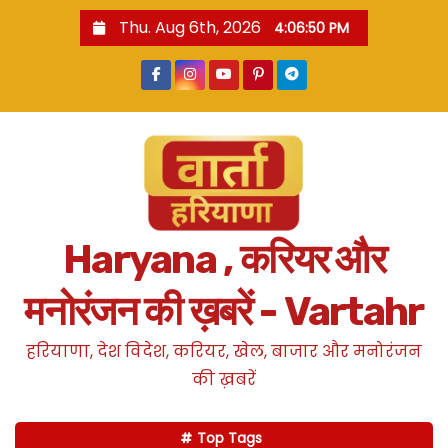
S
Thu. Aug 6th, 2026
4:06:51 PM
k
i
p
t
o
c
o
n
Haryana , करियर और
t
e
मनोरंजन की ख़बरें - Vartahr
n
t
हरियाणा, देश विदेश, करियर, खेल, बाजार और मनोरंजन
की ख़बरें
Top Tags