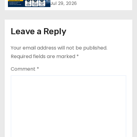
Stipend, Benefits, Selection
Jul 29, 2026
a
Process & Last Date
t
Leave a Reply
i
o
Your email address will not be published.
Required fields are marked
*
n
Comment
*