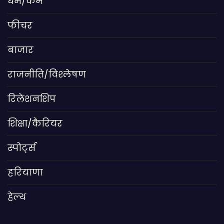
धर्म/कर्म
फीचर
बाजार
राजनीति/विश्लेषण
रिलेशनशिप
शिक्षा/कैरियर
स्पोर्ट्स
हरियाणा
हेल्थ