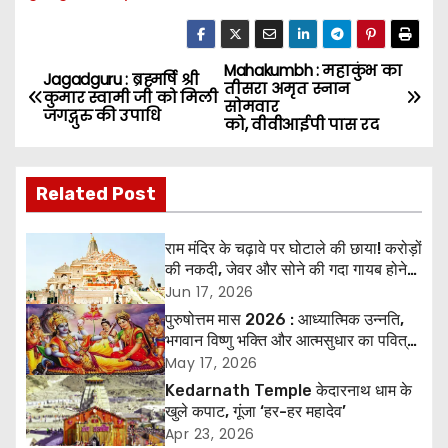
Mahakumbh : महाकुंभ का
P
Jagadguru : ब्रह्मर्षि श्री
तीसरा अमृत स्नान
कुमार स्वामी जी को मिली
सोमवार
o
जगद्गुरु की उपाधि
को, वीवीआईपी पास रद
s
Related Post
t
n
राम मंदिर के चढ़ावे पर घोटाले की छाया! करोड़ों
की नकदी, जेवर और सोने की गदा गायब होने
a
के आरोप, SIT जांच शुरू
Jun 17, 2026
पुरुषोत्तम मास 2026 : आध्यात्मिक उन्नति,
v
भगवान विष्णु भक्ति और आत्मसुधार का पवित्र
अवसर
May 17, 2026
i
Kedarnath Temple केदारनाथ धाम के
g
खुले कपाट, गूंजा ‘हर-हर महादेव’
Apr 23, 2026