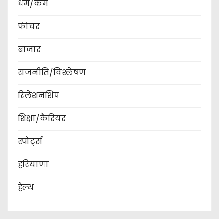
धर्म/कर्म
फीचर
बाजार
राजनीति/विश्लेषण
रिलेशनशिप
शिक्षा/कैरियर
स्पोर्ट्स
हरियाणा
हेल्थ