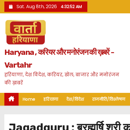
S
Sat. Aug 8th, 2026
4:32:53 AM
k
i
p
t
o
Haryana , करियर और मनोरंजन की ख़बरें -
c
o
Vartahr
n
हरियाणा, देश विदेश, करियर, खेल, बाजार और मनोरंजन
t
की ख़बरें
e
n
Home
हरियाणा
देश/विदेश
राजनीति/विश्लेषण
t
Jagadguru : ब्रह्मर्षि श्री क