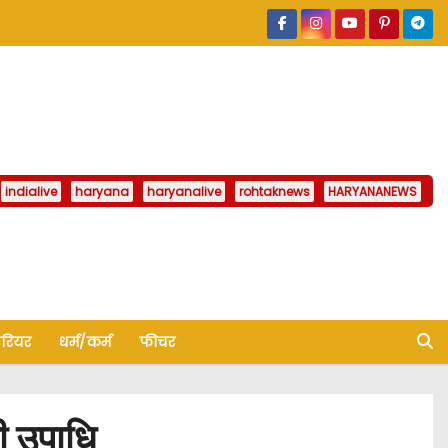
indialive
haryana
haryanalive
rohtaknews
HARYANANEWS
ैरियर
धर्म/कर्म
फीचर
ी उपाधि