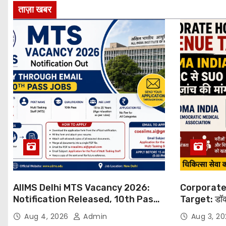
ताज़ा खबर
AIIMS Delhi MTS Vacancy 2026:
Corporate
Notification Released, 10th Pass
Target: डॉक
Candidates Can Apply Through
थोपने के खिल
Aug 4, 2026
Admin
Aug 3, 2
Email
NHRC से Suo