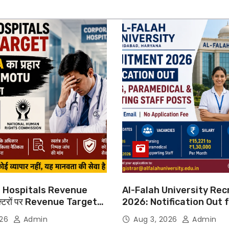
 Hospitals Revenue
Al-Falah University Re
्टरों पर Revenue Targets
2026: Notification Out 
ाफ DMA India का बड़ा कदम,
Nursing, Paramedical &
026
Admin
Aug 3, 2026
Admin
 Motu जांच की मांग
Supporting Staff Posts,