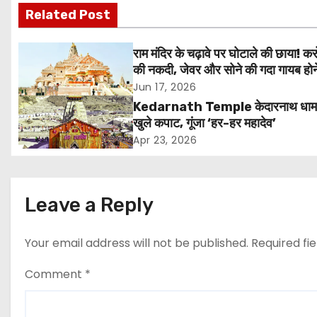
Related Post
t
n
राम मंदिर के चढ़ावे पर घोटाले की छाया! करो
की नकदी, जेवर और सोने की गदा गायब होन
a
आरोप, SIT जांच शुरू
Jun 17, 2026
v
Kedarnath Temple केदारनाथ धाम 
खुले कपाट, गूंजा ‘हर-हर महादेव’
i
Apr 23, 2026
g
a
Leave a Reply
t
Your email address will not be published.
Required fi
i
Comment
*
o