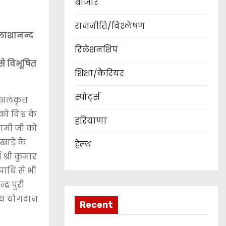
बाजार
राजनीति/विश्लेषण
ैलाशानन्द
रिलेशनशिप
 से विभूषित
शिक्षा/कैरियर
स्पोर्ट्स
े अलंकृत
ो विश्व के
हरियाणा
्वामी जी को
ाड़े के
हेल्थ
 श्री कुमार
पाधि से भी
्र पुरी
ितीय योगदान
Recent