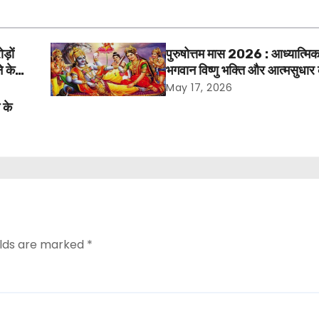
ड़ों
पुरुषोत्तम मास 2026 : आध्यात्मिक
े के
भगवान विष्णु भक्ति और आत्मसुधार 
अवसर
May 17, 2026
के
elds are marked
*