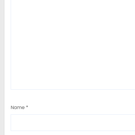
n
Name
*