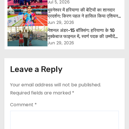
ओवरऑल टीम ट्रॉफी में तीसरा स्थान
Jul 5, 2026
v
भुवनेश्वर में हरियाणा की बेटियों का शानदार
प्रदर्शन: किरण पहल ने हासिल किया एशियन
i
गेम्स क्वालिफाइंग स्टैंडर्ड, पूजा ने जीता कांस्य
Jun 29, 2026
पदक
नेशनल अंडर-15 बॉक्सिंग: हरियाणा के 10
g
मुक्केबाज फाइनल में, स्वर्ण पदक की उम्मीदें
बढ़ीं
a
Jun 29, 2026
t
i
Leave a Reply
o
Your email address will not be published.
n
Required fields are marked
*
Comment
*