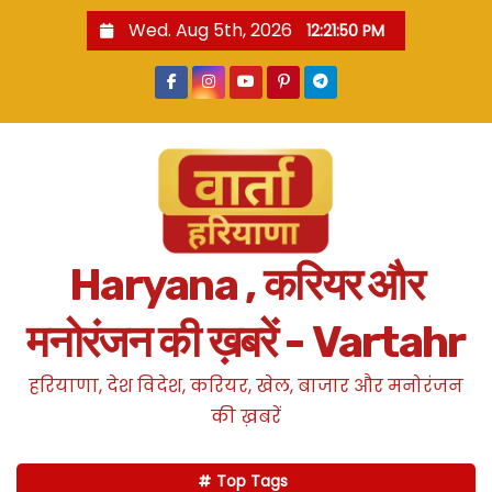
S
Wed. Aug 5th, 2026
12:21:51 PM
k
i
p
t
o
c
o
n
Haryana , करियर और
t
e
मनोरंजन की ख़बरें - Vartahr
n
t
हरियाणा, देश विदेश, करियर, खेल, बाजार और मनोरंजन
की ख़बरें
Top Tags