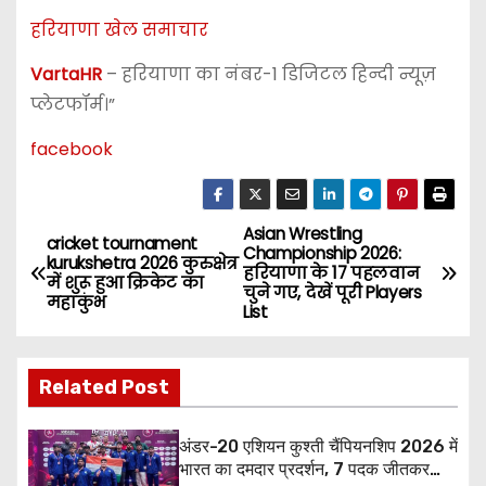
हरियाणा खेल समाचार
VartaHR
– हरियाणा का नंबर-1 डिजिटल हिन्दी न्यूज़
प्लेटफॉर्म।”
facebook
Asian Wrestling
P
cricket tournament
Championship 2026:
kurukshetra 2026 कुरुक्षेत्र
हरियाणा के 17 पहलवान
o
में शुरू हुआ क्रिकेट का
चुने गए, देखें पूरी Players
महाकुंभ
List
s
t
Related Post
n
अंडर-20 एशियन कुश्ती चैंपियनशिप 2026 में
a
भारत का दमदार प्रदर्शन, 7 पदक जीतकर