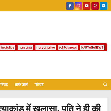
indialive
haryana
haryanalive
rohtaknews
HARYANANEWS
ैरियर
धर्म/कर्म
फीचर
ड में खुलासा, पति ने ही की