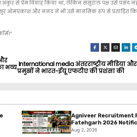
ंकुर से प्रेम विवाह किया था, लेकिन ससुराल पक्ष उसे पसंद न
ि ससुर ओमप्रकाश और ननद ने भी उसे मानसिक रूप से प्रताड़ित 
ॉर्म।”
 और
International media अंतरराष्ट्रीय मीडिया और 
का भव्य
प्रमुखों ने भारत-ईयू एफटीए की प्रशंसा की
ue
Agniveer Recruitment R
Fatehgarh 2026 Notifi
ia का
Out – Rajput Regimenta
Aug 2, 2026
की
Rally Schedule, Eligibilit