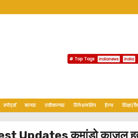
Top Tags
indianews
india
स्पोर्ट्स
बाजार
एग्रीकल्चर
रिलेशनशिप
हेल्थ
शिक्षा/क
Updates कमांडो काजल हत्याकां