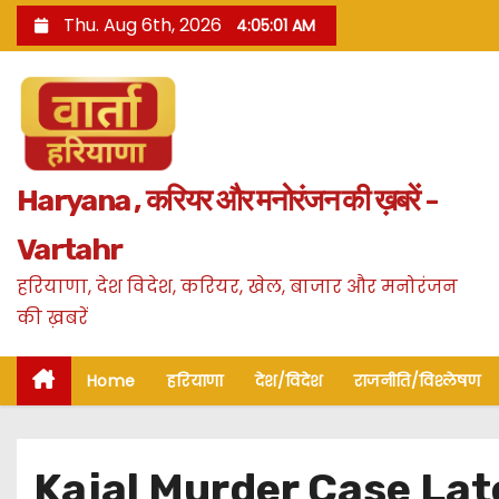
S
Thu. Aug 6th, 2026
4:05:02 AM
k
i
p
t
o
Haryana , करियर और मनोरंजन की ख़बरें -
c
o
Vartahr
n
हरियाणा, देश विदेश, करियर, खेल, बाजार और मनोरंजन
t
की ख़बरें
e
n
Home
हरियाणा
देश/विदेश
राजनीति/विश्लेषण
t
Kajal Murder Case Latest 