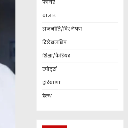
फीचर
बाजार
राजनीति/विश्लेषण
रिलेशनशिप
शिक्षा/कैरियर
स्पोर्ट्स
हरियाणा
हेल्थ