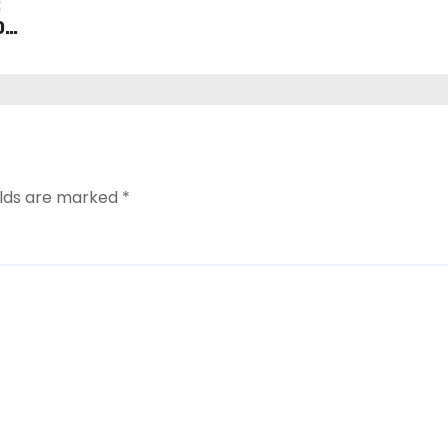
:
Documents & Selection
0
elds are marked
*