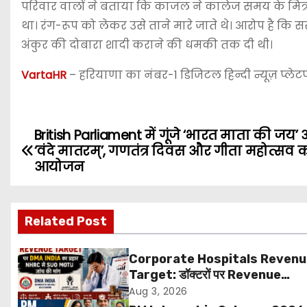
परिवार वालों ने बताया कि काजल ने कालेज समय के मित्र अ
था। रंग-रूप को लेकर उसे ताने मारे जाते थे। आरोप है क
अंकुर की दोबारा शादी कराने की धमकी तक दी थी।
VartaHR
– हरियाणा का नंबर-1 डिजिटल हिन्दी न्यूज़ प्लेटफ
British Parliament में गूंजे ‘भारत माता की जय’
P
‘वंदे मातरम्’, गणतंत्र दिवस और गीता महोत्सव 
o
आयोजन
s
Related Post
t
n
Corporate Hospitals Reven
Target: डॉक्टरों पर Revenue
a
Targets थोपने के खिलाफ DMA Ind
Aug 3, 2026
बड़ा कदम, NHRC से Suo Motu जांच 