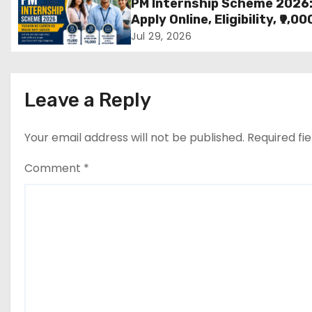
v
PM Internship Scheme 2026
मांग
Apply Online, Eligibility, ₹9,00
i
Stipend, Benefits, Selection
Jul 29, 2026
Process & Last Date
g
a
Leave a Reply
t
Your email address will not be published.
Required fi
i
Comment
*
o
n