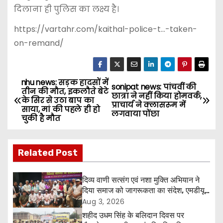
दिलाना ही पुलिस का लक्ष्य है।
https://vartahr.com/kaithal-police-t…-taken-
on-remand/
nhu news: सड़क हादसों में
P
sonipat news: पांचवीं की
तीन की मौत, इकलौते बेटे
छात्रा ने नहीं किया होमवर्क,
के सिर से उठा बाप का
o
प्राचार्य ने क्लासरूम में
साया, मां की पहले ही हो
लगवाया पोंछा
चुकी है मौत
s
t
Related Post
n
दिव्य वाणी सत्संग एवं नशा मुक्ति अभियान ने
a
दिया समाज को जागरूकता का संदेश, एमडीयू
रोहतक में हजारों लोगों ने लिया संकल्प
Aug 3, 2026
v
शहीद उधम सिंह के बलिदान दिवस पर