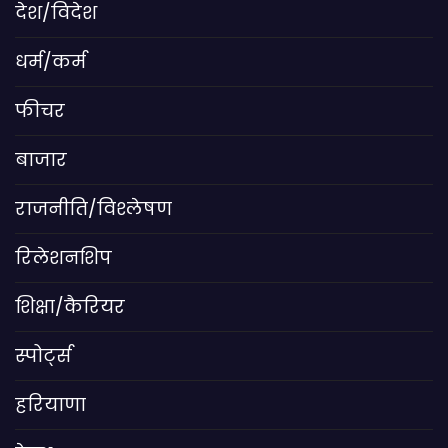
देश/विदेश
धर्म/कर्म
फीचर
बाजार
राजनीति/विश्लेषण
रिलेशनशिप
शिक्षा/कैरियर
स्पोर्ट्स
हरियाणा