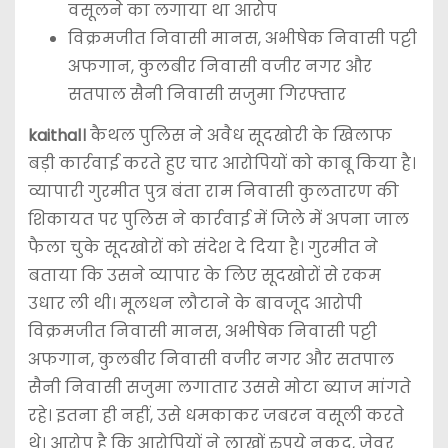
वसूलने का लगाया था आरोप
विक्रमजीत निवासी मानस, अभीषेक निवासी पट्टी
अफगान, कुलबीर निवासी वजीर नगर और
सतपाल सैनी निवासी सजुमा गिरफ्तार
kaithal।
कैथल पुलिस ने अवैध सूदखोरी के खिलाफ
बड़ी कार्रवाई करते हुए चार आरोपियों को काबू किया है।
व्यापारी गुरमीत पुत्र बंता राम निवासी कुलतारण की
शिकायत पर पुलिस ने कार्रवाई में जिले में अपना जाल
फैला चुके सूदखोरों को संदेश दे दिया है। गुरमीत ने
बताया कि उसने व्यापार के लिए सूदखोरों से रकम
उधार ली थी। मूलधन लौटाने के बावजूद आरोपी
विक्रमजीत निवासी मानस, अभीषेक निवासी पट्टी
अफगान, कुलबीर निवासी वजीर नगर और सतपाल
सैनी निवासी सजुमा लगातार उससे मोटा ब्याज मांगते
रहे। इतना ही नहीं, उसे धमकाकर जबरन वसूली करते
थे। आरोप है कि आरोपियों ने लाखों रुपये नकद, जेवर