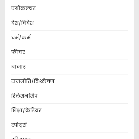
एग्रीकल्चर
देश/विदेश
धर्म/कर्म
फीचर
बाजार
राजनीति/विश्लेषण
रिलेशनशिप
शिक्षा/कैरियर
स्पोर्ट्स