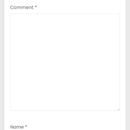
n
Comment
*
Name
*