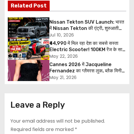
Related Post
t
n
Nissan Tekton SUV Launch: भारत
में Nissan Tekton की एंट्री, शुरुआती
a
कीमत ₹10.49 लाख, 20 जुलाई से डिलीवरी
Jul 10, 2026
शुरू
₹44,990 में मिल रहा देश का सबसे सस्ता
v
Electric Scooter! 100KM रेंज के साथ
Hero Vida VX2 बना गेमचेंजर
May 22, 2026
i
Cannes 2026 में Jacqueline
g
Fernandez का ग्लैमरस लुक, ब्लैक मिनी
ड्रेस में ढाया कह
May 21, 2026
a
t
Leave a Reply
i
o
Your email address will not be published.
Required fields are marked
*