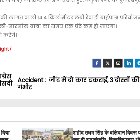
ोसेज धन) की दृष्टि को आगे बढ़ाते हुए, यमुनानगर के मुकरबपुर
ी लागत वाली 14.4 किलोमीटर लंबी रेवाड़ी बाईपास परियोज
, दिल्ली-नारनौल यात्रा का समय एक घंटे कम हो जाएगा।
करेंगे।
ight
/
‎
ग्रेस
Accident : जींद में दो कार टकराई, 3 दोस्तों की
फीसदी
गंभीर
 दिया
शहीद उधम सिंह के बलिदान दिवस 