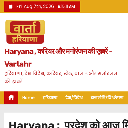
S
Fri. Aug 7th, 2026
9:15:12 AM
k
i
p
t
o
Haryana , करियर और मनोरंजन की ख़बरें -
c
o
Vartahr
n
हरियाणा, देश विदेश, करियर, खेल, बाजार और मनोरंजन
t
की ख़बरें
e
n
Home
हरियाणा
देश/विदेश
राजनीति/विश्लेषण
t
Haryana : प्रदेश को आज मिलेग