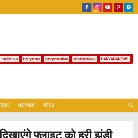
indialive
haryana
haryanalive
rohtaknews
HARYANANEWS
ैरियर
धर्म/कर्म
फीचर
खाएंगे फ्लाइट को हरी झंडी