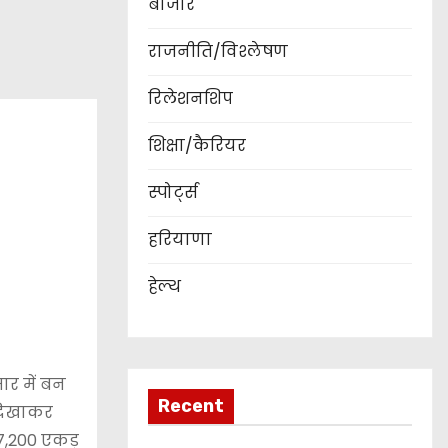
बाजार
राजनीति/विश्लेषण
रिलेशनशिप
शिक्षा/कैरियर
स्पोर्ट्स
हरियाणा
हेल्थ
सार में बन
Recent
 दिखाकर
ं 7,200 एकड़