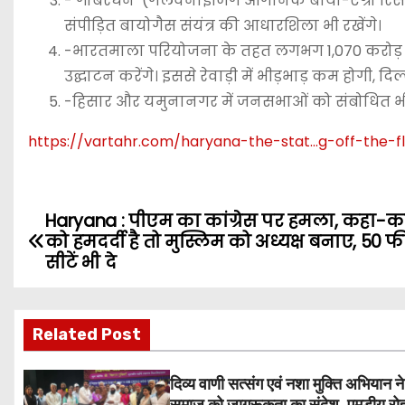
-‘गोबरधन’ (गैलवैनाइजिंग आर्गेनिक बायो-एग्रो रिर्स
संपीड़ित बायोगैस संयंत्र की आधारशिला भी रखेंगे।
-भारतमाला परियोजना के तहत लगभग 1,070 करोड़ क
उद्घाटन करेंगे। इससे रेवाड़ी में भीड़भाड़ कम होगी
-हिसार और यमुनानगर में जनसभाओं को संबोधित भी 
https://vartahr.com/
haryana-the-stat…g-off-the-fl
Haryana : पीएम का कांग्रेस पर हमला, कहा-कां
P
को हमदर्दी है तो मुस्लिम को अध्यक्ष बनाए, 50 
o
सीटें भी दे
s
Related Post
t
n
दिव्य वाणी सत्संग एवं नशा मुक्ति अभियान ने