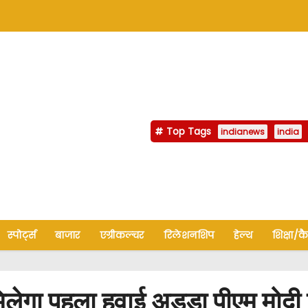
Top Tags
indianews
india
स्पोर्ट्स
बाजार
एग्रीकल्चर
रिलेशनशिप
हेल्थ
शिक्षा/क
ा पहला हवाई अड्डा पीएम मोदी दि