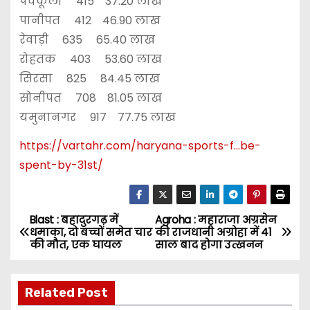
पंचकूला 415 37.20 लाख
पानीपत 412 46.90 लाख
रेवाड़ी 635 65.40 लाख
रोहतक 403 53.60 लाख
सिरसा 825 84.45 लाख
सोनीपत 708 81.05 लाख
यमुनानगर 917 77.75 लाख
https://vartahr.com/
haryana-sports-f…be-
spent-by-31st
/
‎
Blast : बहादुरगढ़ में
Agroha : महाराजा अग्रसेन
P
धमाका, दो बच्चों समेत चार
की राजधानी अग्रोहा में 41
की मौत, एक घायल
साल बाद होगा उत्खनन
o
s
Related Post