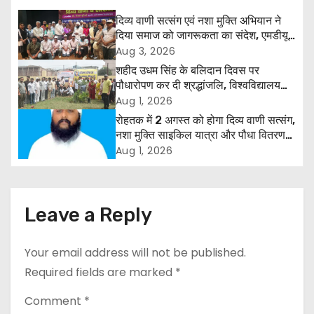
t
दिव्य वाणी सत्संग एवं नशा मुक्ति अभियान ने
n
दिया समाज को जागरूकता का संदेश, एमडीयू
रोहतक में हजारों लोगों ने लिया संकल्प
Aug 3, 2026
a
शहीद उधम सिंह के बलिदान दिवस पर
पौधारोपण कर दी श्रद्धांजलि, विश्वविद्यालय
v
और राजपत्रित अवकाश बहाल करने की उठी
Aug 1, 2026
मांग
i
रोहतक में 2 अगस्त को होगा दिव्य वाणी सत्संग,
नशा मुक्ति साइकिल यात्रा और पौधा वितरण
g
कार्यक्रम
Aug 1, 2026
a
t
Leave a Reply
i
Your email address will not be published.
o
Required fields are marked
*
n
Comment
*