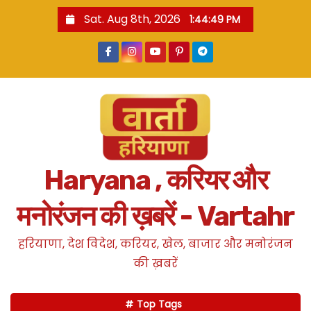
S
Sat. Aug 8th, 2026
1:44:50 PM
k
i
p
t
o
c
o
n
Haryana , करियर और
t
e
मनोरंजन की ख़बरें - Vartahr
n
t
हरियाणा, देश विदेश, करियर, खेल, बाजार और मनोरंजन
की ख़बरें
Top Tags