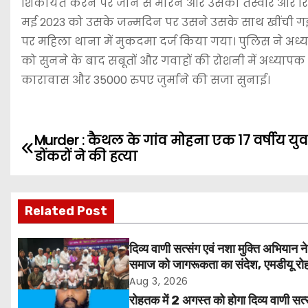
शिकायत करने पर जान से मारने और उसकी तस्वीरें और रि
मई 2023 को उसके जन्मदिन पर उसने उसके साथ खींची गई 
पर महिला थाना में मुकदमा दर्ज किया गया। पुलिस ने अध्य
को सुनने के बाद सबूतों और गवाहों की रोशनी में अध्यापक 
कारावास और 35000 रुपए जुर्माने की सजा सुनाई।
Murder : कैथल के गांव मोहना एक 17 वर्षीय य
P
डोंकरों ने की हत्या
o
s
Related Post
t
दिव्य वाणी सत्संग एवं नशा मुक्ति अभियान ने
n
समाज को जागरूकता का संदेश, एमडीयू रोह
हजारों लोगों ने लिया संकल्प
Aug 3, 2026
a
रोहतक में 2 अगस्त को होगा दिव्य वाणी सत्