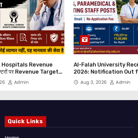
 Hospitals Revenue
Al-Falah University Re
्टरों पर Revenue Targets
2026: Notification Out 
ाफ DMA India का बड़ा कदम,
Nursing, Paramedical &
026
Admin
Aug 3, 2026
Admin
 Motu जांच की मांग
Supporting Staff Posts,
Through Email
Quick Links
Home