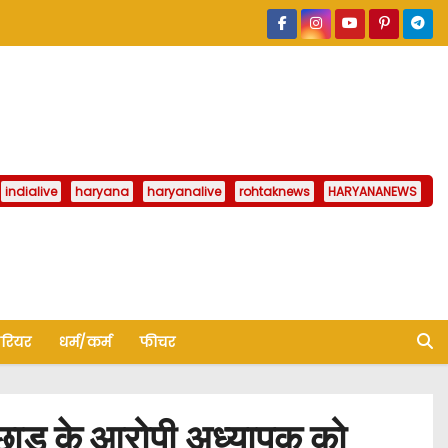
indialive
haryana
haryanalive
rohtaknews
HARYANANEWS
ैरियर
धर्म/कर्म
फीचर
ाड़ के आरोपी अध्यापक को