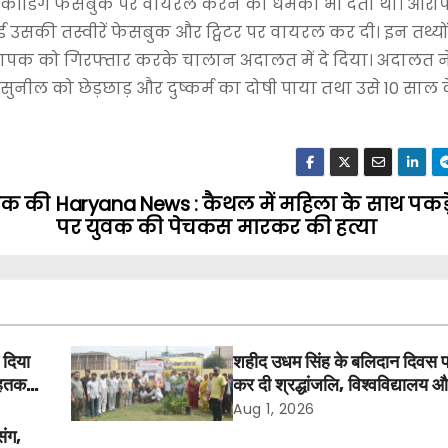
कॉर्डिंग फेसबुक पर वायरल करने की धमकी भी देता था। आरोप 
उसकी तस्वीरें फेसबुक और ट्विटर पर वायरल कर दी। इन तथ्यो
ापक को गिरफ्तार करके चालान अदालत में दे दिया। अदालत ने दो
सुनील को छेड़छाड़ और दुष्कर्म का दोषी पाया तथा उसे 10 साल 
ुवक की
Haryana News : कैथल में महिला के साथ पकड़
पर युवक की पेचकस मारकर की हत्या
 दिया
शहीद उधम सिंह के बलिदान दिवस 
तक में
कर दी श्रद्धांजलि, विश्वविद्यालय 
अवकाश बहाल करने की उठी मांग
Aug 1, 2026
संग,