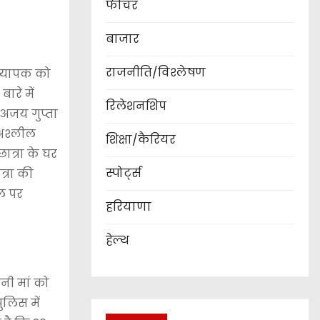
फीचर
बाजार
राजनीति/विश्लेषण
ध्यापक को
ारे में
रिलेशनशिप
 अजय गुप्ता
 अश्लील
शिक्षा/कैरियर
त्रा के घर
स्पोर्ट्स
्रा की
ल पर
हरियाणा
हेल्थ
नी मां को
ुलिस में