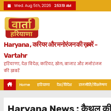
S
Wed. Aug 5th, 2026
2:53:20 AM
k
i
p
t
o
Haryana , करियर और मनोरंजन की ख़बरें -
c
o
Vartahr
n
हरियाणा, देश विदेश, करियर, खेल, बाजार और मनोरंजन
t
की ख़बरें
e
n
Home
हरियाणा
देश/विदेश
राजनीति/विश्लेषण
t
Haryana News : कैथल की अदा