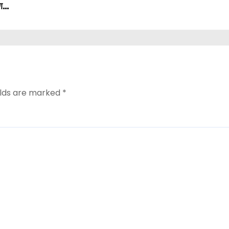
ण
elds are marked
*