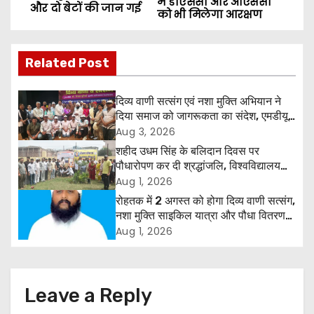
में डीएससी और ओएससी
o
और दो बेटों की जान गई
को भी मिलेगा आरक्षण
s
Related Post
t
n
दिव्य वाणी सत्संग एवं नशा मुक्ति अभियान ने
दिया समाज को जागरूकता का संदेश, एमडीयू
a
रोहतक में हजारों लोगों ने लिया संकल्प
Aug 3, 2026
शहीद उधम सिंह के बलिदान दिवस पर
v
पौधारोपण कर दी श्रद्धांजलि, विश्वविद्यालय
और राजपत्रित अवकाश बहाल करने की उठी
Aug 1, 2026
i
मांग
रोहतक में 2 अगस्त को होगा दिव्य वाणी सत्संग,
g
नशा मुक्ति साइकिल यात्रा और पौधा वितरण
कार्यक्रम
Aug 1, 2026
a
t
Leave a Reply
i