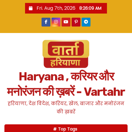
S
Fri. Aug 7th, 2026
8:26:10 AM
k
i
p
t
o
c
o
n
Haryana , करियर और
t
e
मनोरंजन की ख़बरें - Vartahr
n
t
हरियाणा, देश विदेश, करियर, खेल, बाजार और मनोरंजन
की ख़बरें
Top Tags